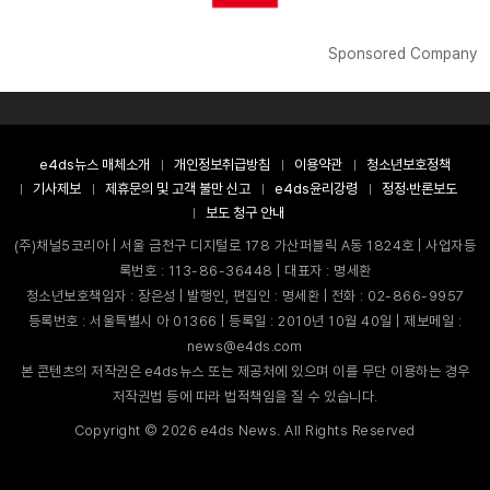
Sponsored Company
e4ds뉴스 매체소개
개인정보취급방침
이용약관
청소년보호정책
기사제보
제휴문의 및 고객 불만 신고
e4ds윤리강령
정정·반론보도
보도 청구 안내
(주)채널5코리아 | 서울 금천구 디지털로 178 가산퍼블릭 A동 1824호 | 사업자등
록번호 : 113-86-36448 | 대표자 : 명세환
청소년보호책임자 : 장은성 | 발행인, 편집인 : 명세환 | 전화 : 02-866-9957
등록번호 : 서울특별시 아 01366 | 등록일 : 2010년 10월 40일 | 제보메일 :
news@e4ds.com
본 콘텐츠의 저작권은 e4ds뉴스 또는 제공처에 있으며 이를 무단 이용하는 경우
저작권법 등에 따라 법적책임을 질 수 있습니다.
Copyright ©
2026
e4ds News. All Rights Reserved