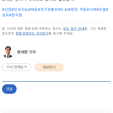
#
산업
#
인공지능
#
배포
#
과기정통부
#
K-AI
#
현장 적용
#
사례
#
모델
#
성과
#
한국형
본 기사에 대한 정정·반론·추후보도 청구는
보도 청구 안내
를, 그간 게재된
보도문은
정정·반론보도 모아보기
를 참고해 주세요.
명세환 기자
기사 전체보기
제보하기
댓글