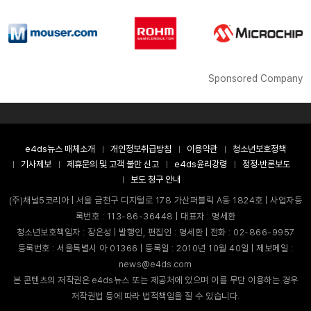
Sponsored Company
e4ds뉴스 매체소개
개인정보취급방침
이용약관
청소년보호정책
기사제보
제휴문의 및 고객 불만 신고
e4ds윤리강령
정정·반론보도
보도 청구 안내
(주)채널5코리아 | 서울 금천구 디지털로 178 가산퍼블릭 A동 1824호 | 사업자등
록번호 : 113-86-36448 | 대표자 : 명세환
청소년보호책임자 : 장은성 | 발행인, 편집인 : 명세환 | 전화 : 02-866-9957
등록번호 : 서울특별시 아 01366 | 등록일 : 2010년 10월 40일 | 제보메일 :
news@e4ds.com
본 콘텐츠의 저작권은 e4ds뉴스 또는 제공처에 있으며 이를 무단 이용하는 경우
저작권법 등에 따라 법적책임을 질 수 있습니다.