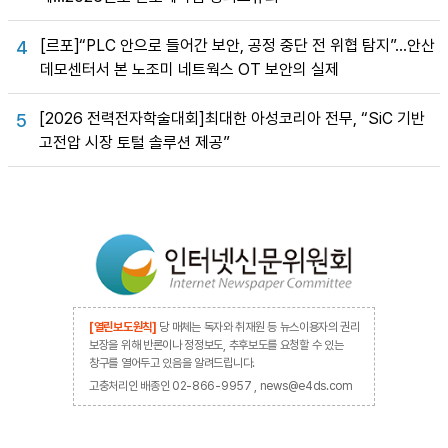
[르포]“PLC 안으로 들어간 보안, 공정 중단 전 위협 탐지”…안산
4
데모센터서 본 노조미 네트웍스 OT 보안의 실제
[2026 전력전자학술대회]최대한 아성코리아 전무, “SiC 기반
5
고전압 시장 토털 솔루션 제공”
[열린보도원칙]
당 매체는 독자와 취재원 등 뉴스이용자의 권리
보장을 위해 반론이나 정정보도, 추후보도를 요청할 수 있는
창구를 열어두고 있음을 알려드립니다.
고충처리인 배종인 02-866-9957 , news@e4ds.com