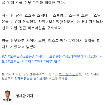
를 위해 각국 정부·기관과 협력해 왔다.
지난 한 달간 △호주 △캐나다 △프랑스 △독일 △한국 △일
본을 비롯해 유럽연합 사이버보안청(ENISA) 등 EU 기관들과
신뢰 기반 접근 파트너십을 구축했다.
영국 정부와도 사이버 보안, 테스트·평가 분야에서 협력을 확
대하고 있다고 밝혔다.
#
AI
#
오픈소스
#
오픈AI
#
사이버 보안
#
취약점
#
데이브레이크
#
GPT-
5.5
#
코덱스 시큐리티
#
패치
#
정부 협력
본 기사에 대한 정정·반론·추후보도 청구는
보도 청구 안내
를, 그간 게재된
보도문은
정정·반론보도 모아보기
를 참고해 주세요.
명세환 기자