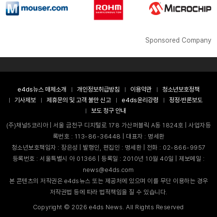
Sponsored Company
e4ds뉴스 매체소개
개인정보취급방침
이용약관
청소년보호정책
기사제보
제휴문의 및 고객 불만 신고
e4ds윤리강령
정정·반론보도
보도 청구 안내
(주)채널5코리아 | 서울 금천구 디지털로 178 가산퍼블릭 A동 1824호 | 사업자등
록번호 : 113-86-36448 | 대표자 : 명세환
청소년보호책임자 : 장은성 | 발행인, 편집인 : 명세환 | 전화 : 02-866-9957
등록번호 : 서울특별시 아 01366 | 등록일 : 2010년 10월 40일 | 제보메일 :
news@e4ds.com
본 콘텐츠의 저작권은 e4ds뉴스 또는 제공처에 있으며 이를 무단 이용하는 경우
저작권법 등에 따라 법적책임을 질 수 있습니다.
Copyright ©
2026
e4ds News. All Rights Reserved