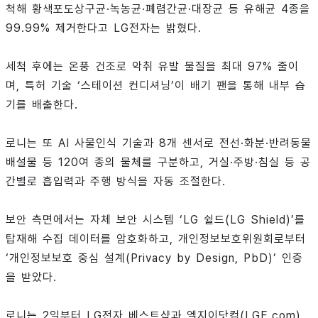
척해 황색포도상구균·녹농균·폐렴간균·대장균 등 유해균 4종을
99.99% 제거한다고 LG전자는 밝혔다.
세척 후에는 온풍 건조로 악취 유발 물질을 최대 97% 줄이
며, 특허 기술 ‘스테이션 컨디셔닝’이 배기 팬을 통해 내부 습
기를 배출한다.
로니는 또 AI 사물인식 기술과 8개 센서로 전선·화분·반려동물
배설물 등 120여 종의 물체를 구분하고, 거실·주방·침실 등 공
간별로 흡입력과 주행 방식을 자동 조절한다.
보안 측면에서는 자체 보안 시스템 ‘LG 쉴드(LG Shield)’를
탑재해 수집 데이터를 암호화하고, 개인정보보호위원회로부터
‘개인정보보호 중심 설계(Privacy by Design, PbD)’ 인증
을 받았다.
로니는 2일부터 LG전자 베스트샵과 엘지이닷컴(LGE.com),