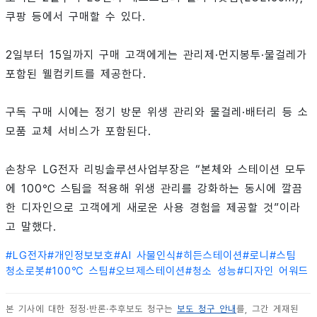
쿠팡 등에서 구매할 수 있다.
2일부터 15일까지 구매 고객에게는 관리제·먼지봉투·물걸레가
포함된 웰컴키트를 제공한다.
구독 구매 시에는 정기 방문 위생 관리와 물걸레·배터리 등 소
모품 교체 서비스가 포함된다.
손창우 LG전자 리빙솔루션사업부장은 “본체와 스테이션 모두
에 100℃ 스팀을 적용해 위생 관리를 강화하는 동시에 깔끔
한 디자인으로 고객에게 새로운 사용 경험을 제공할 것”이라
고 말했다.
#
LG전자
#
개인정보보호
#
AI 사물인식
#
히든스테이션
#
로니
#
스팀
청소로봇
#
100℃ 스팀
#
오브제스테이션
#
청소 성능
#
디자인 어워드
본 기사에 대한 정정·반론·추후보도 청구는
보도 청구 안내
를, 그간 게재된