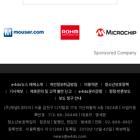
Sponsored Company
e4ds뉴스 매체소개
개인정보취급방침
이용약관
청소년보호정책
기사제보
제휴문의 및 고객 불만 신고
e4ds윤리강령
정정·반론보도
보도 청구 안내
(주)채널5코리아 | 서울 금천구 디지털로 178 가산퍼블릭 A동 1824호 | 사업자등
록번호 : 113-86-36448 | 대표자 : 명세환
청소년보호책임자 : 장은성 | 발행인, 편집인 : 명세환 | 전화 : 02-866-9957
등록번호 : 서울특별시 아 01366 | 등록일 : 2010년 10월 40일 | 제보메일 :
news@e4ds.com