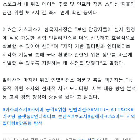
△보고서 내 위협 데이터 추출 및 인프라 적용 △의심 지표와
관련 위협 보고서 간 즉시 연계 확인 등이다.
이효은 카스퍼스키 한국지사장은 “보안 담당자들이 실제 환경
에 적용 가능한 위협 인텔리전스를 더욱 신속하고 효율적으로
확보할 수 있어야 한다”며 “지역 기반 필터링과 인터랙티브
시각화 기능을 통해 국내 환경과 관련된 위협 정보를 빠르게
식별할 수 있도록 지원하는 데 초점을 맞췄다”고 말했다.
알렉산더 마지킨 위협 인텔리전스 제품군 총괄 책임자는 “능
동적 위협 조사와 선제적 사고 모니터링, 세부 대응 방안 분석
등 고객 경험 향상에 중점을 뒀다”고 밝혔다.
#
카스퍼스키
#
사이버 공격
#
위협 인텔리전스
#
MITRE ATT&CK
#
리포팅 플랫폼
#
인터랙티브 콘텐츠
#
보고서
#
침해지표
#
스마트 지역
필터링
#
맞춤형 탐색