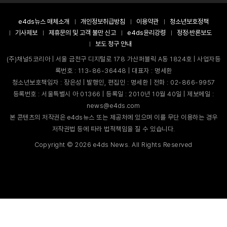
e4ds뉴스 매체소개
개인정보취급방침
이용약관
청소년보호정책
기사제보
제휴문의 및 고객 불만 신고
e4ds윤리강령
정정·반론보도
보도 청구 안내
(주)채널5코리아 | 서울 금천구 디지털로 178 가산퍼블릭 A동 1824호 | 사업자등
록번호 : 113-86-36448 | 대표자 : 명세환
청소년보호책임자 : 장은성 | 발행인, 편집인 : 명세환 | 전화 : 02-866-9957
등록번호 : 서울특별시 아 01366 | 등록일 : 2010년 10월 40일 | 제보메일 :
news@e4ds.com
본 콘텐츠의 저작권은 e4ds뉴스 또는 제공처에 있으며 이를 무단 이용하는 경우
저작권법 등에 따라 법적책임을 질 수 있습니다.
Copyright ©
2026
e4ds News. All Rights Reserved