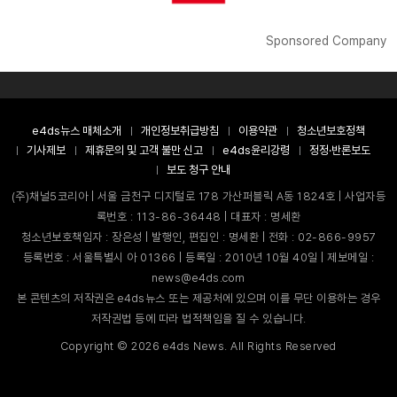
Sponsored Company
e4ds뉴스 매체소개
개인정보취급방침
이용약관
청소년보호정책
기사제보
제휴문의 및 고객 불만 신고
e4ds윤리강령
정정·반론보도
보도 청구 안내
(주)채널5코리아 | 서울 금천구 디지털로 178 가산퍼블릭 A동 1824호 | 사업자등
록번호 : 113-86-36448 | 대표자 : 명세환
청소년보호책임자 : 장은성 | 발행인, 편집인 : 명세환 | 전화 : 02-866-9957
등록번호 : 서울특별시 아 01366 | 등록일 : 2010년 10월 40일 | 제보메일 :
news@e4ds.com
본 콘텐츠의 저작권은 e4ds뉴스 또는 제공처에 있으며 이를 무단 이용하는 경우
저작권법 등에 따라 법적책임을 질 수 있습니다.
Copyright ©
2026
e4ds News. All Rights Reserved