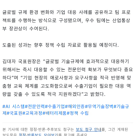
글로벌 규제 환경 변화와 기업 대응 사례를 공유하고 팀 프로
젝트를 수행하는 방식으로 구성됐으며, 우수 팀에는 산업통상
부 장관상이 수여된다.
도출된 성과는 향후 정책 수립 자료로 활용될 예정이다.
김대자 국표원장은 “글로벌 기술규제에 효과적으로 대응하기
위해서는 즉시 대응할 수 있는 전문인력 확보가 무엇보다 중요
하다”며 “기업 현장의 애로사항과 요구사항을 적극 반영해 맞
춤형 교육 체계를 고도화함으로써 수출기업이 필요한 대응 역
량을 갖출 수 있도록 적극 지원하겠다”고 밝혔다.
#
AI 시스템
#
전문인력
#
수출기업
#
해외인증
#
무역기술장벽
#
기술규
제
#
국표원
#
교육과정
#
배터리제품
#
정책 수립
본 기사에 대한 정정·반론·추후보도 청구는
보도 청구 안내
를, 그간 게재된
보도문은
정정·반론보도 모아보기
를 참고해 주세요.