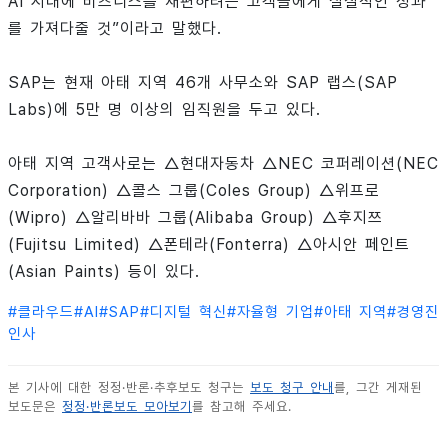
AI 시대에 비즈니스를 재편하려는 고객들에게 실질적인 성과
를 가져다줄 것”이라고 말했다.
SAP는 현재 아태 지역 46개 사무소와 SAP 랩스(SAP
Labs)에 5만 명 이상의 임직원을 두고 있다.
아태 지역 고객사로는 △현대자동차 △NEC 코퍼레이션(NEC
Corporation) △콜스 그룹(Coles Group) △위프로
(Wipro) △알리바바 그룹(Alibaba Group) △후지쯔
(Fujitsu Limited) △폰테라(Fonterra) △아시안 페인트
(Asian Paints) 등이 있다.
#
클라우드
#
AI
#
SAP
#
디지털 혁신
#
자율형 기업
#
아태 지역
#
경영진
인사
본 기사에 대한 정정·반론·추후보도 청구는
보도 청구 안내
를, 그간 게재된
보도문은
정정·반론보도 모아보기
를 참고해 주세요.