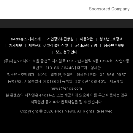
Sponsored Company
e4ds뉴스 매체소개
개인정보취급방침
이용약관
청소년보호정책
기사제보
제휴문의 및 고객 불만 신고
e4ds윤리강령
정정·반론보도
보도 청구 안내
(주)채널5코리아 | 서울 금천구 디지털로 178 가산퍼블릭 A동 1824호 | 사업자등
록번호 : 113-86-36448 | 대표자 : 명세환
청소년보호책임자 : 장은성 | 발행인, 편집인 : 명세환 | 전화 : 02-866-9957
등록번호 : 서울특별시 아 01366 | 등록일 : 2010년 10월 40일 | 제보메일 :
news@e4ds.com
본 콘텐츠의 저작권은 e4ds뉴스 또는 제공처에 있으며 이를 무단 이용하는 경우
저작권법 등에 따라 법적책임을 질 수 있습니다.
Copyright ©
2026
e4ds News. All Rights Reserved