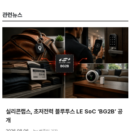
관련뉴스
실리콘랩스, 초저전력 블루투스 LE SoC ‘BG2B’ 공
개
2026.08.06
by
배종인 기자