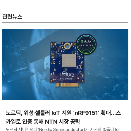
관련뉴스
노르딕, 위성·셀룰러 IoT 지원 ‘nRF9151’ 확대…스
카일로 인증 통해 NTN 시장 공략
노르딕 세미컨덕터(Nordic Semiconductor)가 자사의 셀룰러 IoT