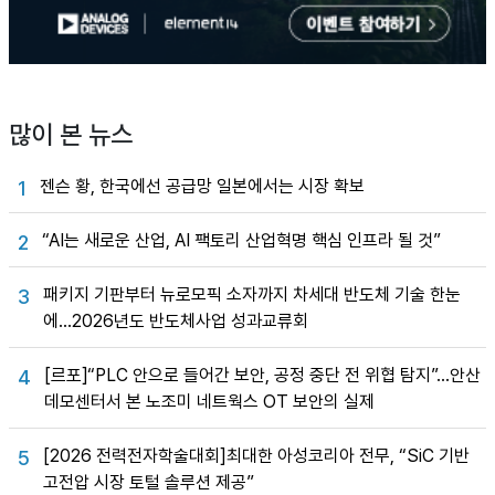
많이 본 뉴스
젠슨 황, 한국에선 공급망 일본에서는 시장 확보
1
“AI는 새로운 산업, AI 팩토리 산업혁명 핵심 인프라 될 것”
2
패키지 기판부터 뉴로모픽 소자까지 차세대 반도체 기술 한눈
3
에…2026년도 반도체사업 성과교류회
[르포]“PLC 안으로 들어간 보안, 공정 중단 전 위협 탐지”…안산
4
데모센터서 본 노조미 네트웍스 OT 보안의 실제
[2026 전력전자학술대회]최대한 아성코리아 전무, “SiC 기반
5
고전압 시장 토털 솔루션 제공”