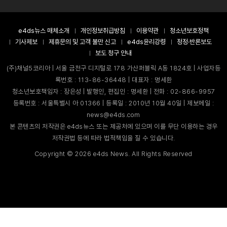
e4ds뉴스 매체소개
개인정보취급방침
이용약관
청소년보호정책
기사제보
제휴문의 및 고객 불만 신고
e4ds윤리강령
정정·반론보도
보도 청구 안내
(주)채널5코리아 | 서울 금천구 디지털로 178 가산퍼블릭 A동 1824호 | 사업자등
록번호 : 113-86-36448 | 대표자 : 명세환
청소년보호책임자 : 장은성 | 발행인, 편집인 : 명세환 | 전화 : 02-866-9957
등록번호 : 서울특별시 아 01366 | 등록일 : 2010년 10월 40일 | 제보메일 :
news@e4ds.com
본 콘텐츠의 저작권은 e4ds뉴스 또는 제공처에 있으며 이를 무단 이용하는 경우
저작권법 등에 따라 법적책임을 질 수 있습니다.
Copyright ©
2026
e4ds News. All Rights Reserved