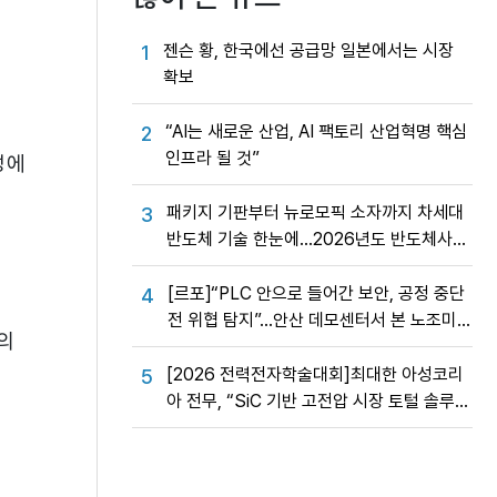
젠슨 황, 한국에선 공급망 일본에서는 시장
1
확보
“AI는 새로운 산업, AI 팩토리 산업혁명 핵심
2
인프라 될 것”
성에
패키지 기판부터 뉴로모픽 소자까지 차세대
3
반도체 기술 한눈에…2026년도 반도체사업
성과교류회
[르포]“PLC 안으로 들어간 보안, 공정 중단
4
전 위협 탐지”…안산 데모센터서 본 노조미
의
네트웍스 OT 보안의 실제
[2026 전력전자학술대회]최대한 아성코리
5
아 전무, “SiC 기반 고전압 시장 토털 솔루션
제공”