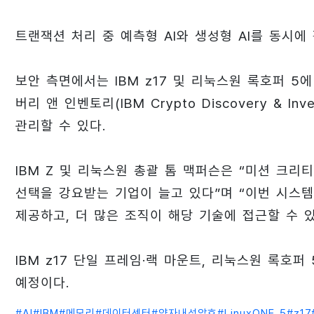
트랜잭션 처리 중 예측형 AI와 생성형 AI를 동시에
보안 측면에서는 IBM z17 및 리눅스원 록호퍼 5
버리 앤 인벤토리(IBM Crypto Discovery & 
관리할 수 있다.
IBM Z 및 리눅스원 총괄 톰 맥퍼슨은 “미션 크리
선택을 강요받는 기업이 늘고 있다”며 “이번 시스
제공하고, 더 많은 조직이 해당 기술에 접근할 수 
IBM z17 단일 프레임·랙 마운트, 리눅스원 록호퍼
예정이다.
#
AI
#
IBM
#
메모리
#
데이터센터
#
양자내성암호
#
LinuxONE 5
#
z17