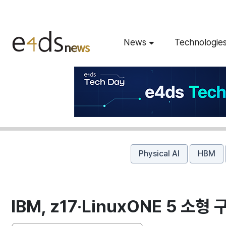
News
Technologie
Physical AI
HBM
IBM, z17·LinuxONE 5 소