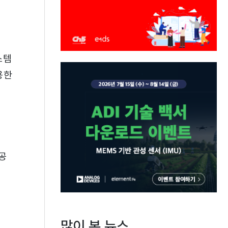
스템
용한
공
많이 본 뉴스