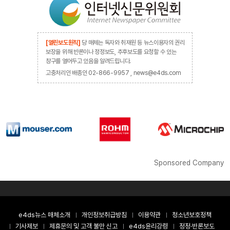
[열린보도원칙]
당 매체는 독자와 취재원 등 뉴스이용자의 권리
보장을 위해 반론이나 정정보도, 추후보도를 요청할 수 있는
창구를 열어두고 있음을 알려드립니다.
고충처리인 배종인 02-866-9957 , news@e4ds.com
Sponsored Company
e4ds뉴스 매체소개
개인정보취급방침
이용약관
청소년보호정책
기사제보
제휴문의 및 고객 불만 신고
e4ds윤리강령
정정·반론보도