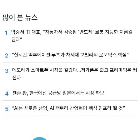
많이 본 뉴스
박중서 TI 대표, “자동차서 검증된 ‘반도체’ 로봇 지능화 지름길
1
된다”
“실시간 액추에이션 루프가 차세대 모빌리티·로보틱스 핵심”
2
메모리가 스마트폰 시장을 갈랐다…저가폰은 줄고 프리미엄은 커
3
진다
젠슨 황, 한국에선 공급망 일본에서는 시장 확보
4
“AI는 새로운 산업, AI 팩토리 산업혁명 핵심 인프라 될 것”
5