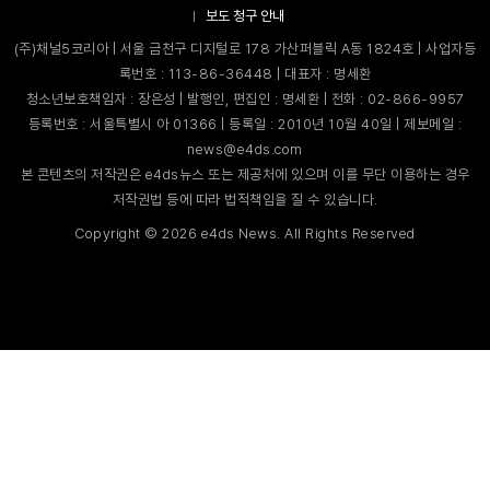
보도 청구 안내
(주)채널5코리아 | 서울 금천구 디지털로 178 가산퍼블릭 A동 1824호 | 사업자등
록번호 : 113-86-36448 | 대표자 : 명세환
청소년보호책임자 : 장은성 | 발행인, 편집인 : 명세환 | 전화 : 02-866-9957
등록번호 : 서울특별시 아 01366 | 등록일 : 2010년 10월 40일 | 제보메일 :
news@e4ds.com
본 콘텐츠의 저작권은 e4ds뉴스 또는 제공처에 있으며 이를 무단 이용하는 경우
저작권법 등에 따라 법적책임을 질 수 있습니다.
Copyright ©
2026
e4ds News. All Rights Reserved