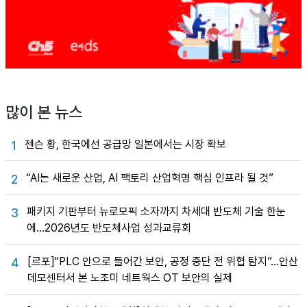
많이 본 뉴스
젠슨 황, 한국에선 공급망 일본에서는 시장 확보
1
“AI는 새로운 산업, AI 팩토리 산업혁명 핵심 인프라 될 것”
2
패키지 기판부터 뉴로모픽 소자까지 차세대 반도체 기술 한눈
3
에…2026년도 반도체사업 성과교류회
[르포]“PLC 안으로 들어간 보안, 공정 중단 전 위협 탐지”…안산
4
데모센터서 본 노조미 네트웍스 OT 보안의 실제