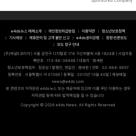
Sponsored Company
e4ds뉴스 매체소개
개인정보취급방침
이용약관
청소년보호정책
기사제보
제휴문의 및 고객 불만 신고
e4ds윤리강령
정정·반론보도
보도 청구 안내
(주)채널5코리아 | 서울 금천구 디지털로 178 가산퍼블릭 A동 1824호 | 사업자등
록번호 : 113-86-36448 | 대표자 : 명세환
청소년보호책임자 : 장은성 | 발행인, 편집인 : 명세환 | 전화 : 02-866-9957
등록번호 : 서울특별시 아 01366 | 등록일 : 2010년 10월 40일 | 제보메일 :
news@e4ds.com
본 콘텐츠의 저작권은 e4ds뉴스 또는 제공처에 있으며 이를 무단 이용하는 경우
저작권법 등에 따라 법적책임을 질 수 있습니다.
Copyright ©
2026
e4ds News. All Rights Reserved