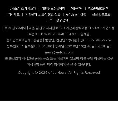
e4ds뉴스 매체소개
개인정보취급방침
이용약관
청소년보호정책
기사제보
제휴문의 및 고객 불만 신고
e4ds윤리강령
정정·반론보도
보도 청구 안내
(주)채널5코리아 | 서울 금천구 디지털로 178 가산퍼블릭 A동 1824호 | 사업자등
록번호 : 113-86-36448 | 대표자 : 명세환
청소년보호책임자 : 장은성 | 발행인, 편집인 : 명세환 | 전화 : 02-866-9957
등록번호 : 서울특별시 아 01366 | 등록일 : 2010년 10월 40일 | 제보메일 :
news@e4ds.com
본 콘텐츠의 저작권은 e4ds뉴스 또는 제공처에 있으며 이를 무단 이용하는 경우
저작권법 등에 따라 법적책임을 질 수 있습니다.
Copyright ©
2026
e4ds News. All Rights Reserved