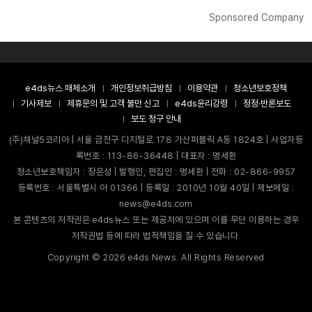
Sponsored Company
e4ds뉴스 매체소개
개인정보취급방침
이용약관
청소년보호정책
기사제보
제휴문의 및 고객 불만 신고
e4ds윤리강령
정정·반론보도
보도 청구 안내
(주)채널5코리아 | 서울 금천구 디지털로 178 가산퍼블릭 A동 1824호 | 사업자등
록번호 : 113-86-36448 | 대표자 : 명세환
청소년보호책임자 : 장은성 | 발행인, 편집인 : 명세환 | 전화 : 02-866-9957
등록번호 : 서울특별시 아 01366 | 등록일 : 2010년 10월 40일 | 제보메일 :
news@e4ds.com
본 콘텐츠의 저작권은 e4ds뉴스 또는 제공처에 있으며 이를 무단 이용하는 경우
저작권법 등에 따라 법적책임을 질 수 있습니다.
Copyright ©
2026
e4ds News. All Rights Reserved