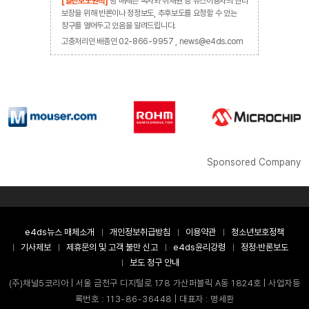
[열린보도원칙]
당 매체는 독자와 취재원 등 뉴스이용자의 권리
보장을 위해 반론이나 정정보도, 추후보도를 요청할 수 있는
창구를 열어두고 있음을 알려드립니다.
고충처리인 배종인 02-866-9957 , news@e4ds.com
Sponsored Company
e4ds뉴스 매체소개
개인정보취급방침
이용약관
청소년보호정책
기사제보
제휴문의 및 고객 불만 신고
e4ds윤리강령
정정·반론보도
보도 청구 안내
(주)채널5코리아 | 서울 금천구 디지털로 178 가산퍼블릭 A동 1824호 | 사업자등
록번호 : 113-86-36448 | 대표자 : 명세환