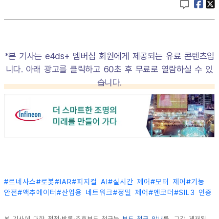
*본 기사는 e4ds+ 멤버십 회원에게 제공되는 유료 콘텐츠입
니다. 아래 광고를 클릭하고 60초 후 무료로 열람하실 수 있
습니다.
#
르네사스
#
로봇
#
IAR
#
피지컬 AI
#
실시간 제어
#
모터 제어
#
기능
안전
#
액추에이터
#
산업용 네트워크
#
정밀 제어
#
엔코더
#
SIL3 인증
본 기사에 대한 정정·반론·추후보도 청구는
보도 청구 안내
를, 그간 게재된