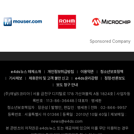
Sponsored Company
e4ds뉴스 매체소개
개인정보취급방침
이용약관
청소년보호정책
기사제보
제휴문의 및 고객 불만 신고
e4ds윤리강령
정정·반론보도
보도 청구 안내
(주)채널5코리아 | 서울 금천구 디지털로 178 가산퍼블릭 A동 1824호 | 사업자등
록번호 : 113-86-36448 | 대표자 : 명세환
청소년보호책임자 : 장은성 | 발행인, 편집인 : 명세환 | 전화 : 02-866-9957
등록번호 : 서울특별시 아 01366 | 등록일 : 2010년 10월 40일 | 제보메일 :
news@e4ds.com
본 콘텐츠의 저작권은 e4ds뉴스 또는 제공처에 있으며 이를 무단 이용하는 경우