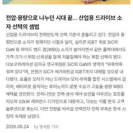
전압·용량으로 나누던 시대 끝… 산업용 드라이브 소
자 선택의 셈법
산업용 드라이브의 전력반도체 선택 기준이 흔들리고 있다. 전압과 용
량만으로 소자가 정해지던 시절과 달리, 실리콘 IGBT 위로 SiC와
GaN 등 와이드 밴드 갭(WBG) 소자가 쏟아지면서 같은 출력대에서도
가격·크기·스위칭·신뢰성을 함께 저울질해야 하는 복합 선택이 됐다.
다보코퍼레이션 김이규 연구위원은 SiC와 GaN의 영역이 "뒤죽박죽
섞여 있다"며, 언젠가 SiC가 메가와트급 IGBT까지 대체할 것으로 내
다봤다. 효율은 모터가 아닌 드라이브·모터·부하를 합친 시스템에서 갈
리며, 배터리로 움직이는 휴머노이드·로봇 수요가 고효율·경량 WBG
채택을 견인한다. 인피니언은 전력·센서·제어·보안을 아우르는 포트폴
리오와 22kW 레퍼런스 디자인으로 대응하고, 다보는 이를 한국 고객
솔루션으로 묶는다. 다만 전환을 따라갈 전력전자 인력 부족은 한국 시
장의 숙제로 남았다.
2026.06.24
by
명세환 기자