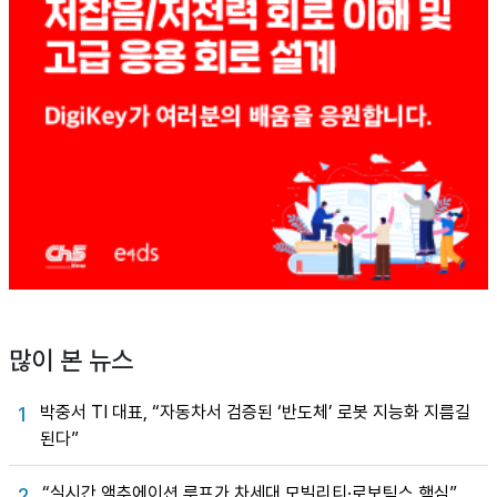
많이 본 뉴스
박중서 TI 대표, “자동차서 검증된 ‘반도체’ 로봇 지능화 지름길
1
된다”
“실시간 액추에이션 루프가 차세대 모빌리티·로보틱스 핵심”
2