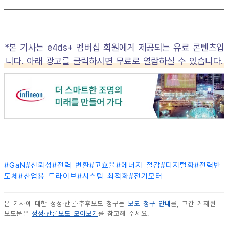
*본 기사는 e4ds+ 멤버십 회원에게 제공되는 유료 콘텐츠입
니다. 아래 광고를 클릭하시면 무료로 열람하실 수 있습니다.
#
GaN
#
신뢰성
#
전력 변환
#
고효율
#
에너지 절감
#
디지털화
#
전력반
도체
#
산업용 드라이브
#
시스템 최적화
#
전기모터
본 기사에 대한 정정·반론·추후보도 청구는
보도 청구 안내
를, 그간 게재된
보도문은
정정·반론보도 모아보기
를 참고해 주세요.