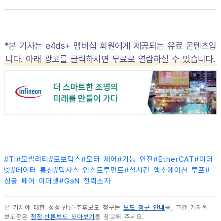
*본 기사는 e4ds+ 멤버십 회원에게 제공되는 유료 콘텐츠입
니다. 아래 광고를 클릭하시면 무료로 열람하실 수 있습니다.
#
TI
#
모빌리티
#
로보틱스
#
모터 제어
#
기능 안전
#
EtherCAT
#
이더
넷
#
데이터 통신
#
텍사스 인스트루먼트
#
실시간 액추에이션 루프
#
싱글 페어 이더넷
#
GaN 전력소자
본 기사에 대한 정정·반론·추후보도 청구는
보도 청구 안내
를, 그간 게재된
보도문은
정정·반론보도 모아보기
를 참고해 주세요.