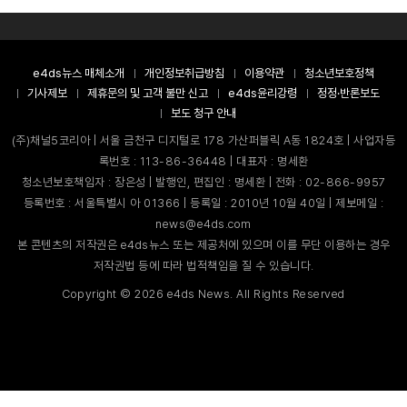
e4ds뉴스 매체소개
개인정보취급방침
이용약관
청소년보호정책
기사제보
제휴문의 및 고객 불만 신고
e4ds윤리강령
정정·반론보도
보도 청구 안내
(주)채널5코리아 | 서울 금천구 디지털로 178 가산퍼블릭 A동 1824호 | 사업자등
록번호 : 113-86-36448 | 대표자 : 명세환
청소년보호책임자 : 장은성 | 발행인, 편집인 : 명세환 | 전화 : 02-866-9957
등록번호 : 서울특별시 아 01366 | 등록일 : 2010년 10월 40일 | 제보메일 :
news@e4ds.com
본 콘텐츠의 저작권은 e4ds뉴스 또는 제공처에 있으며 이를 무단 이용하는 경우
저작권법 등에 따라 법적책임을 질 수 있습니다.
Copyright ©
2026
e4ds News. All Rights Reserved