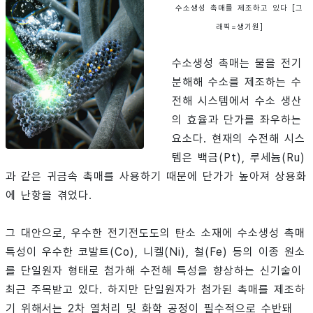
수소생성 촉매를 제조하고 있다 [그
래픽=생기원]
수소생성 촉매는 물을 전기
분해해 수소를 제조하는 수
전해 시스템에서 수소 생산
의 효율과 단가를 좌우하는
요소다. 현재의 수전해 시스
템은 백금(Pt), 루세늄(Ru)
과 같은 귀금속 촉매를 사용하기 때문에 단가가 높아져 상용화
에 난항을 겪었다.
그 대안으로, 우수한 전기전도도의 탄소 소재에 수소생성 촉매
특성이 우수한 코발트(Co), 니켈(Ni), 철(Fe) 등의 이종 원소
를 단일원자 형태로 첨가해 수전해 특성을 향상하는 신기술이
최근 주목받고 있다. 하지만 단일원자가 첨가된 촉매를 제조하
기 위해서는 2차 열처리 및 화학 공정이 필수적으로 수반돼