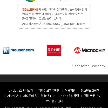
[열린보도원칙]
당 매체는 독자와 취재원 등 뉴스이용자의 권리
보장을 위해 반론이나 정정보도, 추후보도를 요청할 수 있는
창구를 열어두고 있음을 알려드립니다.
고충처리인 배종인 02-866-9957 , news@e4ds.com
Sponsored Company
e4ds뉴스 매체소개
개인정보취급방침
이용약관
청소년보호정책
기사제보
제휴문의 및 고객 불만 신고
e4ds윤리강령
정정·반론보도
보도 청구 안내