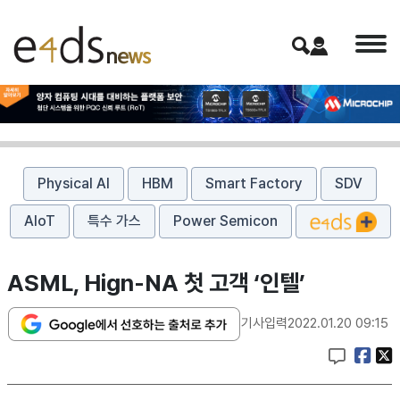
Physical AI
HBM
Smart Factory
SDV
AIoT
특수 가스
Power Semicon
ASML, Hign-NA 첫 고객 ‘인텔’
기사입력
2022.01.20 09:15