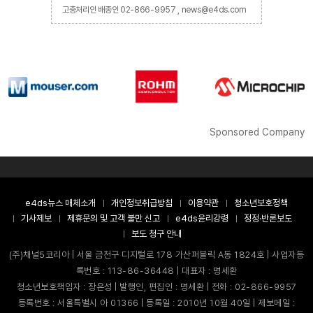
고충처리인 배종인 02-866-9957 , news@e4ds.com
Sponsored Company
e4ds뉴스 매체소개
개인정보취급방침
이용약관
청소년보호정책
기사제보
제휴문의 및 고객 불만 신고
e4ds윤리강령
정정·반론보도
보도 청구 안내
(주)채널5코리아 | 서울 금천구 디지털로 178 가산퍼블릭 A동 1824호 | 사업자등
록번호 : 113-86-36448 | 대표자 : 명세환
청소년보호책임자 : 장은성 | 발행인, 편집인 : 명세환 | 전화 : 02-866-9957
등록번호 : 서울특별시 아 01366 | 등록일 : 2010년 10월 40일 | 제보메일 :