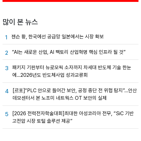
많이 본 뉴스
젠슨 황, 한국에선 공급망 일본에서는 시장 확보
1
“AI는 새로운 산업, AI 팩토리 산업혁명 핵심 인프라 될 것”
2
패키지 기판부터 뉴로모픽 소자까지 차세대 반도체 기술 한눈
3
에…2026년도 반도체사업 성과교류회
[르포]“PLC 안으로 들어간 보안, 공정 중단 전 위협 탐지”…안산
4
데모센터서 본 노조미 네트웍스 OT 보안의 실제
[2026 전력전자학술대회]최대한 아성코리아 전무, “SiC 기반
5
고전압 시장 토털 솔루션 제공”