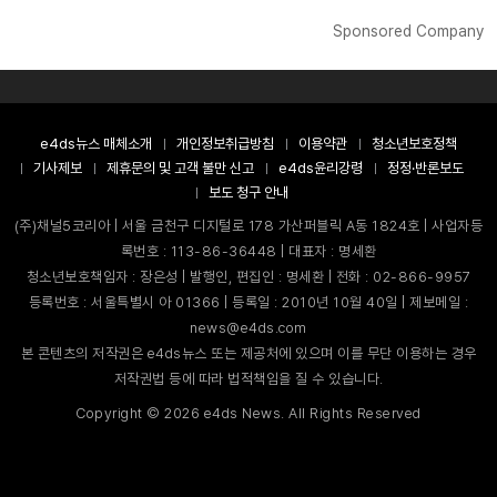
Sponsored Company
e4ds뉴스 매체소개
개인정보취급방침
이용약관
청소년보호정책
기사제보
제휴문의 및 고객 불만 신고
e4ds윤리강령
정정·반론보도
보도 청구 안내
(주)채널5코리아 | 서울 금천구 디지털로 178 가산퍼블릭 A동 1824호 | 사업자등
록번호 : 113-86-36448 | 대표자 : 명세환
청소년보호책임자 : 장은성 | 발행인, 편집인 : 명세환 | 전화 : 02-866-9957
등록번호 : 서울특별시 아 01366 | 등록일 : 2010년 10월 40일 | 제보메일 :
news@e4ds.com
본 콘텐츠의 저작권은 e4ds뉴스 또는 제공처에 있으며 이를 무단 이용하는 경우
저작권법 등에 따라 법적책임을 질 수 있습니다.
Copyright ©
2026
e4ds News. All Rights Reserved