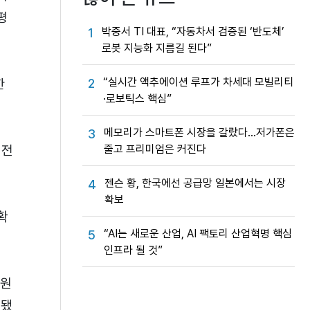
평
박중서 TI 대표, “자동차서 검증된 ‘반도체’
1
로봇 지능화 지름길 된다”
“실시간 액추에이션 루프가 차세대 모빌리티
한
2
·로보틱스 핵심”
메모리가 스마트폰 시장을 갈랐다…저가폰은
3
저전
줄고 프리미엄은 커진다
젠슨 황, 한국에선 공급망 일본에서는 시장
4
확보
확
“AI는 새로운 산업, AI 팩토리 산업혁명 핵심
5
인프라 될 것”
대원
계됐