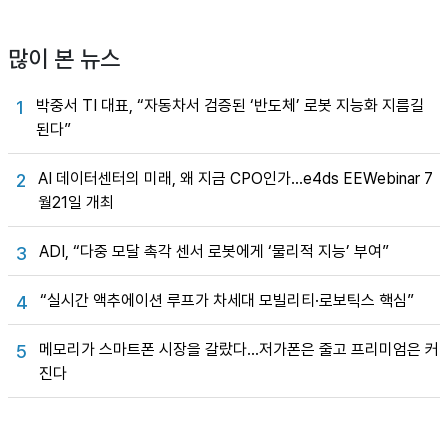
많이 본 뉴스
박중서 TI 대표, “자동차서 검증된 ‘반도체’ 로봇 지능화 지름길
1
된다”
AI 데이터센터의 미래, 왜 지금 CPO인가…e4ds EEWebinar 7
2
월21일 개최
ADI, “다중 모달 촉각 센서 로봇에게 ‘물리적 지능’ 부여”
3
“실시간 액추에이션 루프가 차세대 모빌리티·로보틱스 핵심”
4
메모리가 스마트폰 시장을 갈랐다…저가폰은 줄고 프리미엄은 커
5
진다