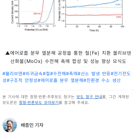
▲에어로졸 분무 열분해 공정을 통한 철(Fe) 치환 몰리브덴
산화물(MoOx) 수전해 촉매 합성 및 성능 향상 모식도
#
몰리브덴
#
비귀금속
#
철
#
수전해
#
촉매
#
산소 발생 반응
#
전기전도
성
#
구조적 안정성
#
에어로졸 분무 열분해
#
친환경 수소 생산
본 기사에 대한 정정·반론·추후보도 청구는
보도 청구 안내
를, 그간 게재된
보도문은
정정·반론보도 모아보기
를 참고해 주세요.
배종인 기자