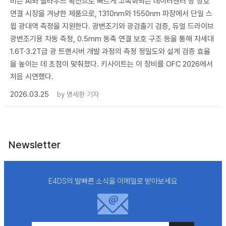
비는 AI와 클라우드 확산으로 빠르게 고속화되는 데이터센터 광 상호
연결 시장을 겨냥한 제품으로, 1310nm와 1550nm 파장에서 단일 스
윕 광대역 측정을 지원한다. 광변조기와 광검출기 검증, 듀얼 드라이브
광변조기용 차동 측정, 0.5mm 동축 연결 보호 구조 등을 통해 차세대
1.6T·3.2T급 광 트랜시버 개발 과정의 측정 정밀도와 설계 검증 효율
을 높이는 데 초점이 맞춰졌다. 키사이트는 이 장비를 OFC 2026에서
처음 시연했다.
2026.03.25
by
명세환 기자
Newsletter
E4DS의 발빠른 소식을 이메일로 받아보세요