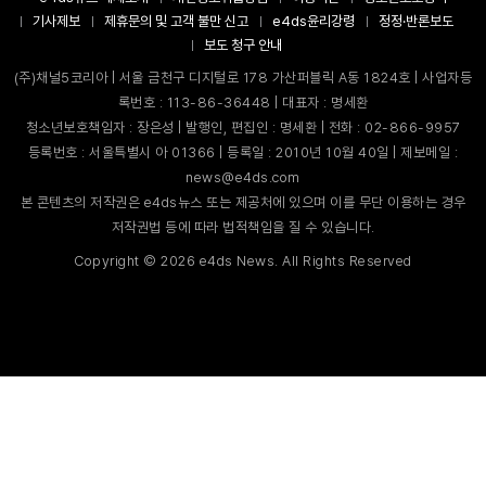
기사제보
제휴문의 및 고객 불만 신고
e4ds윤리강령
정정·반론보도
보도 청구 안내
(주)채널5코리아 | 서울 금천구 디지털로 178 가산퍼블릭 A동 1824호 | 사업자등
록번호 : 113-86-36448 | 대표자 : 명세환
청소년보호책임자 : 장은성 | 발행인, 편집인 : 명세환 | 전화 : 02-866-9957
등록번호 : 서울특별시 아 01366 | 등록일 : 2010년 10월 40일 | 제보메일 :
news@e4ds.com
본 콘텐츠의 저작권은 e4ds뉴스 또는 제공처에 있으며 이를 무단 이용하는 경우
저작권법 등에 따라 법적책임을 질 수 있습니다.
Copyright ©
2026
e4ds News. All Rights Reserved