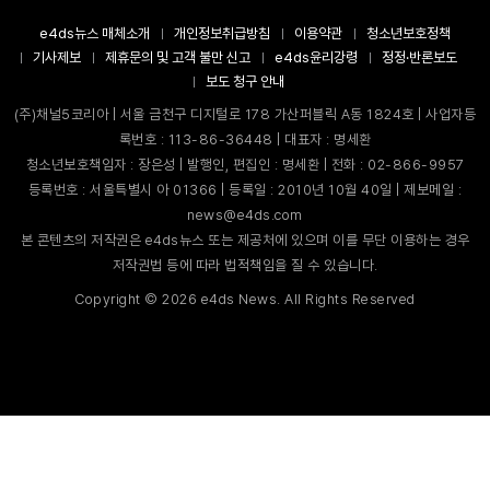
e4ds뉴스 매체소개
개인정보취급방침
이용약관
청소년보호정책
기사제보
제휴문의 및 고객 불만 신고
e4ds윤리강령
정정·반론보도
보도 청구 안내
(주)채널5코리아 | 서울 금천구 디지털로 178 가산퍼블릭 A동 1824호 | 사업자등
록번호 : 113-86-36448 | 대표자 : 명세환
청소년보호책임자 : 장은성 | 발행인, 편집인 : 명세환 | 전화 : 02-866-9957
등록번호 : 서울특별시 아 01366 | 등록일 : 2010년 10월 40일 | 제보메일 :
news@e4ds.com
본 콘텐츠의 저작권은 e4ds뉴스 또는 제공처에 있으며 이를 무단 이용하는 경우
저작권법 등에 따라 법적책임을 질 수 있습니다.
Copyright ©
2026
e4ds News. All Rights Reserved