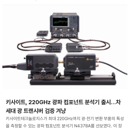
키사이트, 220GHz 광파 컴포넌트 분석기 출시…차
세대 광 트랜시버 검증 겨냥
키사이트테크놀로지스가 최대 220GHz까지 광·전기 변환 부품의 특성
을 측정할 수 있는 광파 컴포넌트 분석기 N4378A를 선보였다. 이 장