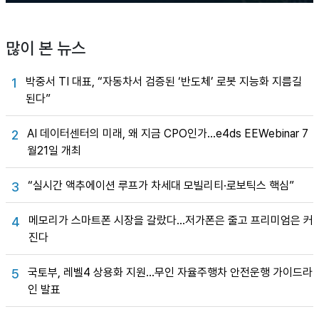
많이 본 뉴스
박중서 TI 대표, “자동차서 검증된 ‘반도체’ 로봇 지능화 지름길
1
된다”
AI 데이터센터의 미래, 왜 지금 CPO인가…e4ds EEWebinar 7
2
월21일 개최
“실시간 액추에이션 루프가 차세대 모빌리티·로보틱스 핵심”
3
메모리가 스마트폰 시장을 갈랐다…저가폰은 줄고 프리미엄은 커
4
진다
국토부, 레벨4 상용화 지원…무인 자율주행차 안전운행 가이드라
5
인 발표