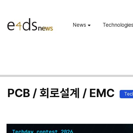
News
Technologie
PCB / 회로설계 / EMC
Tec