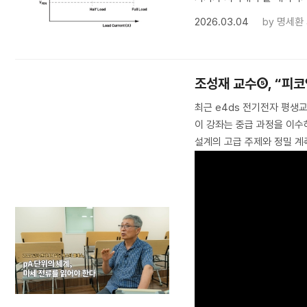
2026.03.04
by
명세환
조성재 교수⑤, “피
최근 e4ds 전기전자 평생교
이 강좌는 중급 과정을 이수
설계의 고급 주제와 정밀 계