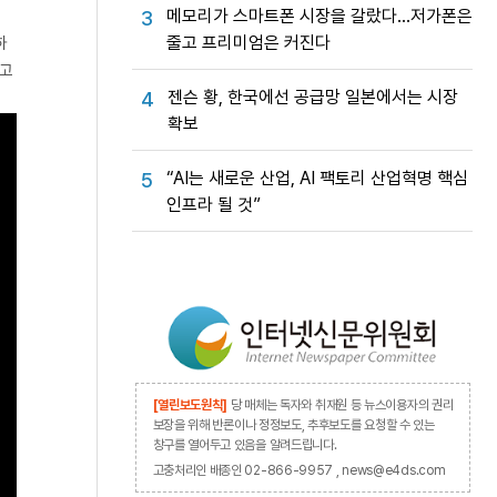
메모리가 스마트폰 시장을 갈랐다…저가폰은
3
줄고 프리미엄은 커진다
하
하고
젠슨 황, 한국에선 공급망 일본에서는 시장
4
확보
“AI는 새로운 산업, AI 팩토리 산업혁명 핵심
5
인프라 될 것”
[열린보도원칙]
당 매체는 독자와 취재원 등 뉴스이용자의 권리
보장을 위해 반론이나 정정보도, 추후보도를 요청할 수 있는
창구를 열어두고 있음을 알려드립니다.
고충처리인 배종인 02-866-9957 , news@e4ds.com