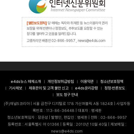
[열린보도원칙]
당 매체는 독자와 취재원 등 뉴스이용자의 권리
보장을 위해 반론이나 정정보도, 추후보도를 요청할 수 있는
창구를 열어두고 있음을 알려드립니다.
고충처리인 배종인 02-866-9957 , news@e4ds.com
e4ds뉴스 매체소개
개인정보취급방침
이용약관
청소년보호정책
기사제보
제휴문의 및 고객 불만 신고
e4ds윤리강령
정정·반론보도
보도 청구 안내
(주)채널5코리아 | 서울 금천구 디지털로 178 가산퍼블릭 A동 1824호 | 사업자등
록번호 : 113-86-36448 | 대표자 : 명세환
청소년보호책임자 : 장은성 | 발행인, 편집인 : 명세환 | 전화 : 02-866-9957
등록번호 : 서울특별시 아 01366 | 등록일 : 2010년 10월 40일 | 제보메일 :
news@e4ds.com