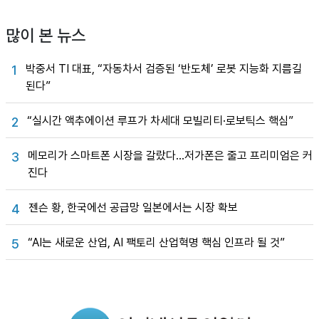
많이 본 뉴스
박중서 TI 대표, “자동차서 검증된 ‘반도체’ 로봇 지능화 지름길
1
된다”
“실시간 액추에이션 루프가 차세대 모빌리티·로보틱스 핵심”
2
메모리가 스마트폰 시장을 갈랐다…저가폰은 줄고 프리미엄은 커
3
진다
젠슨 황, 한국에선 공급망 일본에서는 시장 확보
4
“AI는 새로운 산업, AI 팩토리 산업혁명 핵심 인프라 될 것”
5