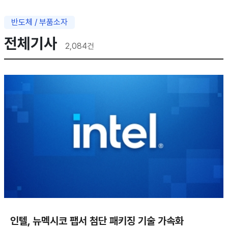
반도체 / 부품소자
전체기사
2,084
건
인텔, 뉴멕시코 팹서 첨단 패키징 기술 가속화