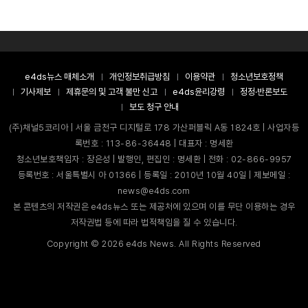
e4ds뉴스 매체소개
개인정보취급방침
이용약관
청소년보호정책
기사제보
제휴문의 및 고객 불만 신고
e4ds윤리강령
정정·반론보도
보도 청구 안내
(주)채널5코리아 | 서울 금천구 디지털로 178 가산퍼블릭 A동 1824호 | 사업자등
록번호 : 113-86-36448 | 대표자 : 명세환
청소년보호책임자 : 장은성 | 발행인, 편집인 : 명세환 | 전화 : 02-866-9957
등록번호 : 서울특별시 아 01366 | 등록일 : 2010년 10월 40일 | 제보메일 :
news@e4ds.com
본 콘텐츠의 저작권은 e4ds뉴스 또는 제공처에 있으며 이를 무단 이용하는 경우
저작권법 등에 따라 법적책임을 질 수 있습니다.
Copyright ©
2026
e4ds News. All Rights Reserved