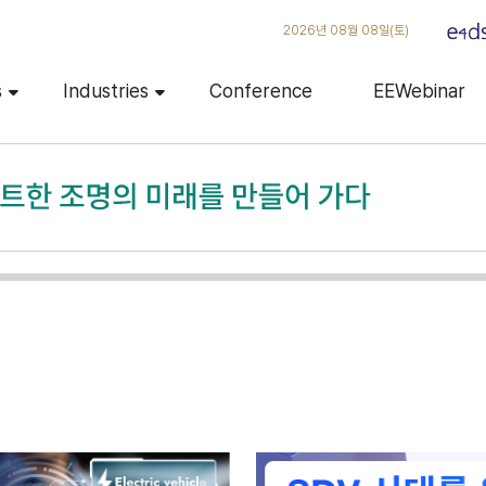
2026년 08월 08일(토)
s
Industries
Conference
EEWebinar