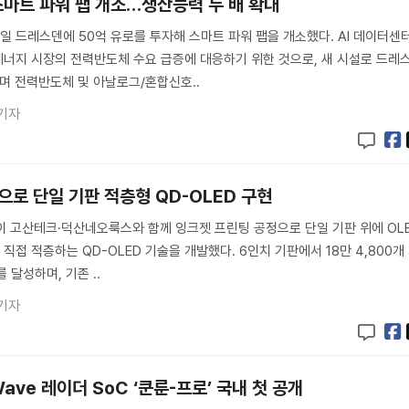
스마트 파워 팹 개소…생산능력 두 배 확대
 드레스덴에 50억 유로를 투자해 스마트 파워 팹을 개소했다. AI 데이터센터
너지 시장의 전력반도체 수요 급증에 대응하기 위한 것으로, 새 시설로 드레
며 전력반도체 및 아날로그/혼합신호..
기자
팅으로 단일 기판 적층형 QD-OLED 구현
이 고산테크·덕산네오룩스와 함께 잉크젯 프린팅 공정으로 단일 기판 위에 OL
접 적층하는 QD-OLED 기술을 개발했다. 6인치 기판에서 18만 4,800개
를 달성하며, 기존 ..
기자
ave 레이더 SoC ‘쿤룬-프로’ 국내 첫 공개