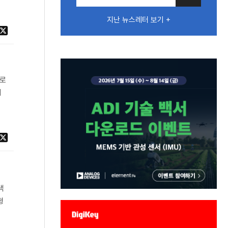
지난 뉴스레터 보기 +
도로
배
색
형