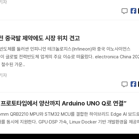
기자
전 중국발 제약에도 시장 위치 견고
력반도체를 둘러싼 인피니언 테크놀로지스(Infineon)와 중국 이노사이언스
분쟁이 글로벌 전력반도체 업계의 주요 이슈로 떠올랐다. electronica China 20
철수된 가운..
기자
“프로토타입에서 양산까지 Arduino UNO Q로 연결”
lcomm QRB2210 MPU와 STM32 MCU를 결합한 하이브리드 Edge AI 보드로
 동시에 지원한다. GPU·DSP 가속, Linux·Docker 기반 개발환경을 제공