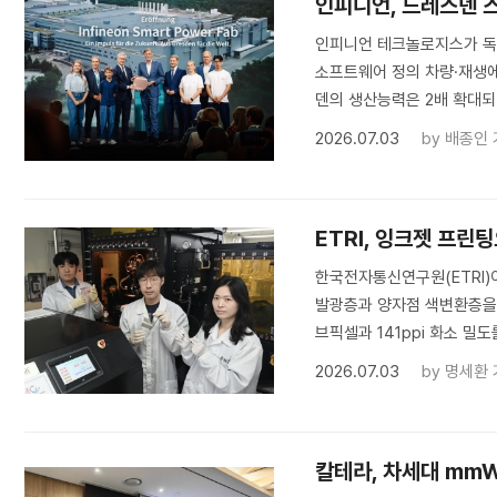
인피니언, 드레스덴 
인피니언 테크놀로지스가 독일
소프트웨어 정의 차량·재생에
덴의 생산능력은 2배 확대되
2026.07.03
by
배종인 
ETRI, 잉크젯 프린
한국전자통신연구원(ETRI)
발광층과 양자점 색변환층을 직
브픽셀과 141ppi 화소 밀도
2026.07.03
by
명세환 
칼테라, 차세대 mmW