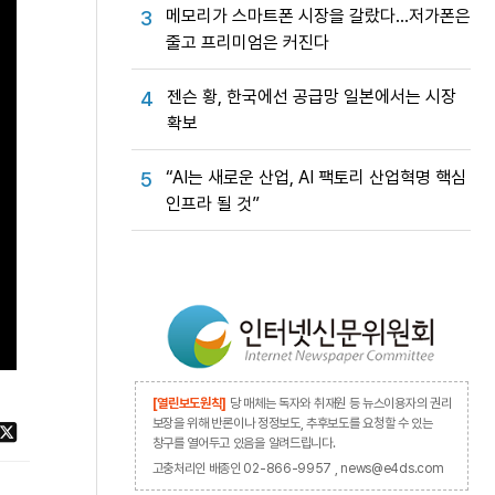
메모리가 스마트폰 시장을 갈랐다…저가폰은
3
줄고 프리미엄은 커진다
젠슨 황, 한국에선 공급망 일본에서는 시장
4
확보
“AI는 새로운 산업, AI 팩토리 산업혁명 핵심
5
인프라 될 것”
[열린보도원칙]
당 매체는 독자와 취재원 등 뉴스이용자의 권리
보장을 위해 반론이나 정정보도, 추후보도를 요청할 수 있는
창구를 열어두고 있음을 알려드립니다.
고충처리인 배종인 02-866-9957 , news@e4ds.com