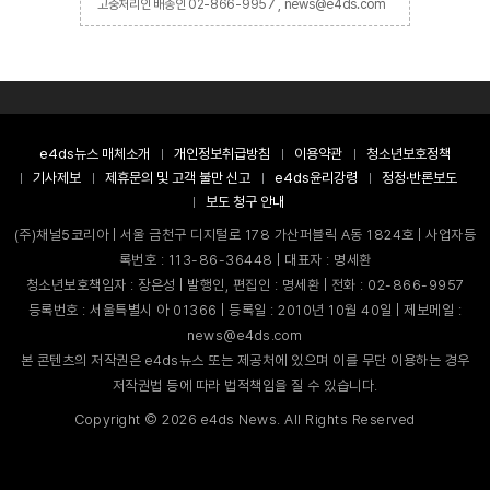
고충처리인 배종인 02-866-9957 , news@e4ds.com
e4ds뉴스 매체소개
개인정보취급방침
이용약관
청소년보호정책
기사제보
제휴문의 및 고객 불만 신고
e4ds윤리강령
정정·반론보도
보도 청구 안내
(주)채널5코리아 | 서울 금천구 디지털로 178 가산퍼블릭 A동 1824호 | 사업자등
록번호 : 113-86-36448 | 대표자 : 명세환
청소년보호책임자 : 장은성 | 발행인, 편집인 : 명세환 | 전화 : 02-866-9957
등록번호 : 서울특별시 아 01366 | 등록일 : 2010년 10월 40일 | 제보메일 :
news@e4ds.com
본 콘텐츠의 저작권은 e4ds뉴스 또는 제공처에 있으며 이를 무단 이용하는 경우
저작권법 등에 따라 법적책임을 질 수 있습니다.
Copyright ©
2026
e4ds News. All Rights Reserved