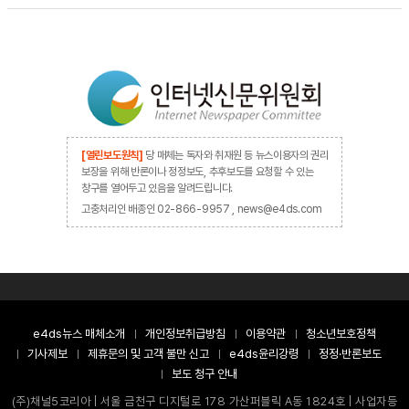
[열린보도원칙]
당 매체는 독자와 취재원 등 뉴스이용자의 권리
보장을 위해 반론이나 정정보도, 추후보도를 요청할 수 있는
창구를 열어두고 있음을 알려드립니다.
고충처리인 배종인 02-866-9957 , news@e4ds.com
e4ds뉴스 매체소개
개인정보취급방침
이용약관
청소년보호정책
기사제보
제휴문의 및 고객 불만 신고
e4ds윤리강령
정정·반론보도
보도 청구 안내
(주)채널5코리아 | 서울 금천구 디지털로 178 가산퍼블릭 A동 1824호 | 사업자등