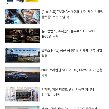
[기술 기고]“‘ADI-AMD 통합 센싱·제어·컴퓨팅
플랫폼’, 로봇 개발 복…
실리콘랩스, 초저전력 블루투스 LE SoC
‘BG2B’ 공개
딥엑스 NPU, 공군 AI 경계감시체계 구축 사업
적용
NXP 트리멘션 NCJ29D6, BMW 2026년형
탑재
기계연, 저온 폐열로 냉방 가능한 차세대
히트펌프 개발
재료연구원, 무수 암모니아 SCC 통합평가