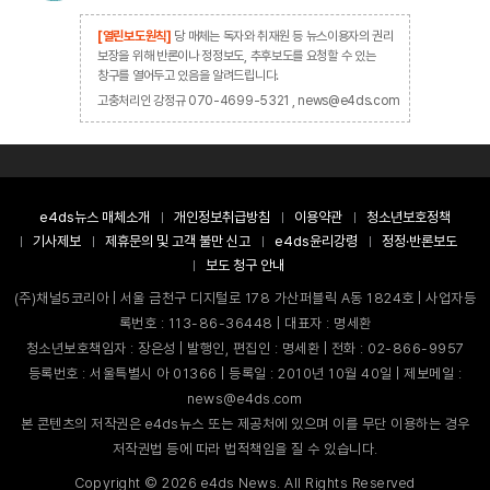
[열린보도원칙]
당 매체는 독자와 취재원 등 뉴스이용자의 권리
보장을 위해 반론이나 정정보도, 추후보도를 요청할 수 있는
창구를 열어두고 있음을 알려드립니다.
고충처리인 강정규 070-4699-5321 , news@e4ds.com
e4ds뉴스 매체소개
개인정보취급방침
이용약관
청소년보호정책
기사제보
제휴문의 및 고객 불만 신고
e4ds윤리강령
정정·반론보도
보도 청구 안내
(주)채널5코리아 | 서울 금천구 디지털로 178 가산퍼블릭 A동 1824호 | 사업자등
록번호 : 113-86-36448 | 대표자 : 명세환
청소년보호책임자 : 장은성 | 발행인, 편집인 : 명세환 | 전화 : 02-866-9957
등록번호 : 서울특별시 아 01366 | 등록일 : 2010년 10월 40일 | 제보메일 :
news@e4ds.com
본 콘텐츠의 저작권은 e4ds뉴스 또는 제공처에 있으며 이를 무단 이용하는 경우
저작권법 등에 따라 법적책임을 질 수 있습니다.
Copyright ©
2026
e4ds News. All Rights Reserved