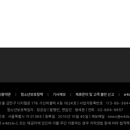
이용약관
청소년보호정책
기사제보
제휴문의 및 고객 불만 신고
e4
서울 금천구 디지털로 178 가산퍼블릭 A동 1824호 | 사업자등록번호 : 113-86-3644
청소년보호책임자 : 장은성 | 발행인, 편집인 : 명세환 | 전화 : 02-866-9957
호 : 서울특별시 아 01366 | 등록일 : 2010년 10월 40일 | 제보메일 : news@e4ds
 e4ds뉴스 또는 제공처에 있으며 이를 무단 이용하는 경우 저작권법 등에 따라 법적책