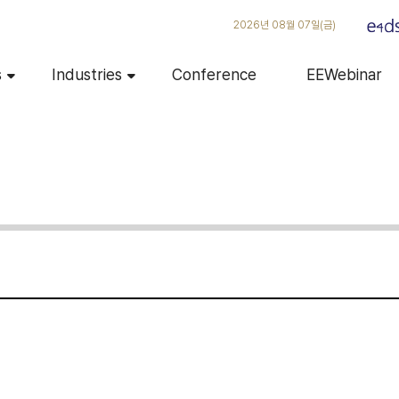
2026년 08월 07일(금)
s
Industries
Conference
EEWebinar