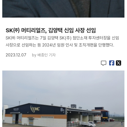
SK㈜ 머티리얼즈, 김양택 신임 사장 선임
SK㈜ 머티리얼즈는 7일 김양택 SK(주) 첨단소재 투자센터장을 신임
사장으로 선임하는 등 2024년 임원 인사 및 조직개편을 단행했다.
2023.12.07
by
배종인 기자