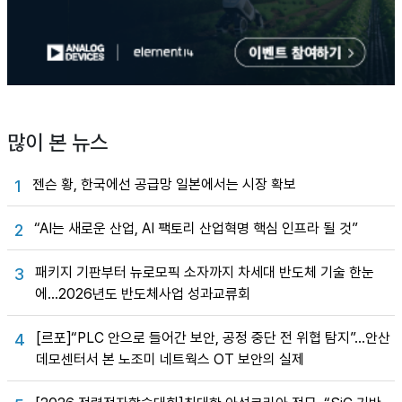
많이 본 뉴스
젠슨 황, 한국에선 공급망 일본에서는 시장 확보
1
“AI는 새로운 산업, AI 팩토리 산업혁명 핵심 인프라 될 것”
2
패키지 기판부터 뉴로모픽 소자까지 차세대 반도체 기술 한눈
3
에…2026년도 반도체사업 성과교류회
[르포]“PLC 안으로 들어간 보안, 공정 중단 전 위협 탐지”…안산
4
데모센터서 본 노조미 네트웍스 OT 보안의 실제