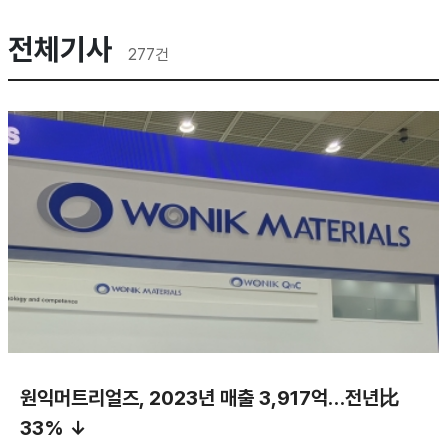
전체기사
277
건
원익머트리얼즈, 2023년 매출 3,917억…전년比
33% ↓