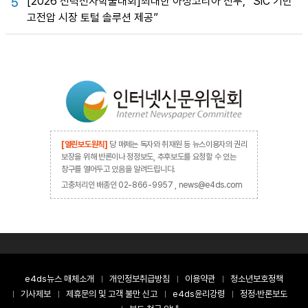
[2026 전력전자학술대회]최대한 아성코리아 전무, “SiC 기반
5
고전압 시장 토털 솔루션 제공”
[열린보도원칙]
당 매체는 독자와 취재원 등 뉴스이용자의 권리
보장을 위해 반론이나 정정보도, 추후보도를 요청할 수 있는
창구를 열어두고 있음을 알려드립니다.
고충처리인 배종인 02-866-9957 , news@e4ds.com
e4ds뉴스 매체소개
개인정보취급방침
이용약관
청소년보호정책
기사제보
제휴문의 및 고객 불만 신고
e4ds윤리강령
정정·반론보도