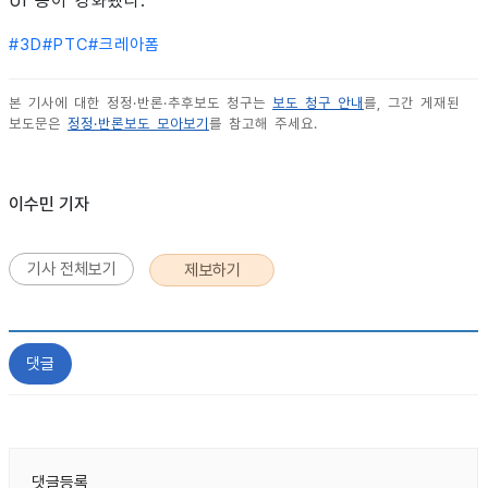
UI 등이 강화됐다.
#
3D
#
PTC
#
크레아폼
본 기사에 대한 정정·반론·추후보도 청구는
보도 청구 안내
를, 그간 게재된
보도문은
정정·반론보도 모아보기
를 참고해 주세요.
이수민 기자
기사 전체보기
제보하기
댓글
댓글등록