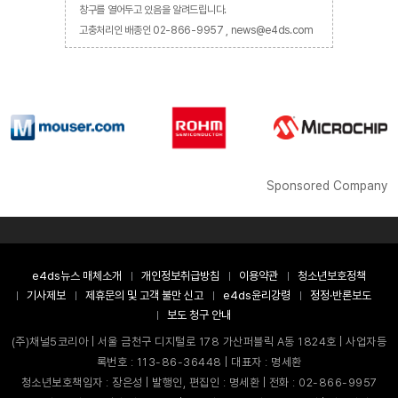
창구를 열어두고 있음을 알려드립니다.
고충처리인 배종인 02-866-9957 , news@e4ds.com
Sponsored Company
e4ds뉴스 매체소개
개인정보취급방침
이용약관
청소년보호정책
기사제보
제휴문의 및 고객 불만 신고
e4ds윤리강령
정정·반론보도
보도 청구 안내
(주)채널5코리아 | 서울 금천구 디지털로 178 가산퍼블릭 A동 1824호 | 사업자등
록번호 : 113-86-36448 | 대표자 : 명세환
청소년보호책임자 : 장은성 | 발행인, 편집인 : 명세환 | 전화 : 02-866-9957