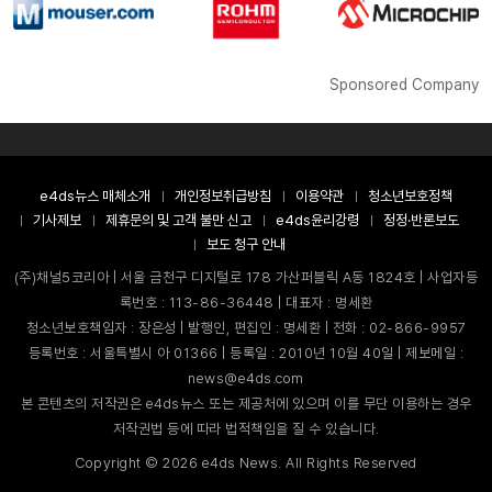
Sponsored Company
e4ds뉴스 매체소개
개인정보취급방침
이용약관
청소년보호정책
기사제보
제휴문의 및 고객 불만 신고
e4ds윤리강령
정정·반론보도
보도 청구 안내
(주)채널5코리아 | 서울 금천구 디지털로 178 가산퍼블릭 A동 1824호 | 사업자등
록번호 : 113-86-36448 | 대표자 : 명세환
청소년보호책임자 : 장은성 | 발행인, 편집인 : 명세환 | 전화 : 02-866-9957
등록번호 : 서울특별시 아 01366 | 등록일 : 2010년 10월 40일 | 제보메일 :
news@e4ds.com
본 콘텐츠의 저작권은 e4ds뉴스 또는 제공처에 있으며 이를 무단 이용하는 경우
저작권법 등에 따라 법적책임을 질 수 있습니다.
Copyright ©
2026
e4ds News. All Rights Reserved