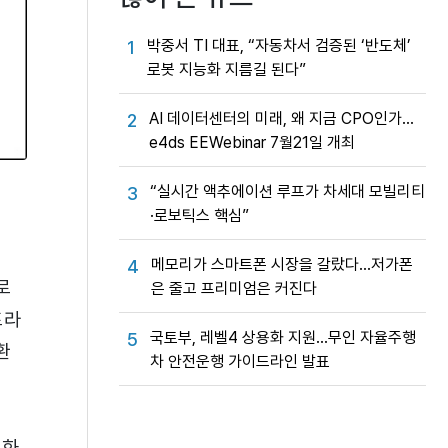
박중서 TI 대표, “자동차서 검증된 ‘반도체’
1
로봇 지능화 지름길 된다”
AI 데이터센터의 미래, 왜 지금 CPO인가…
2
e4ds EEWebinar 7월21일 개최
“실시간 액추에이션 루프가 차세대 모빌리티
3
·로보틱스 핵심”
메모리가 스마트폰 시장을 갈랐다…저가폰
4
로
은 줄고 프리미엄은 커진다
프라
국토부, 레벨4 상용화 지원…무인 자율주행
5
환
차 안전운행 가이드라인 발표
동화