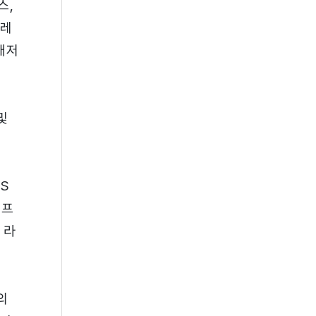
스,
뮬레
애저
및
S
이프
 라
의