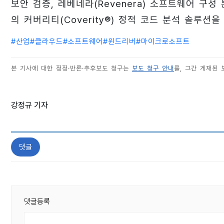
보안 검증, 레베네라(Revenera) 소프트웨어 구
의 커버리티(Coverity®) 정적 코드 분석 솔루션
#
산업
#
클라우드
#
소프트웨어
#
윈드리버
#
마이크로소프트
본 기사에 대한 정정·반론·추후보도 청구는
보도 청구 안내
를, 그간 게재된
강정규 기자
댓글
댓글등록