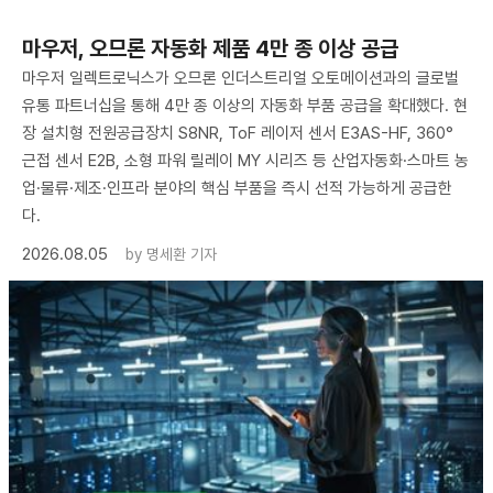
마우저, 오므론 자동화 제품 4만 종 이상 공급
마우저 일렉트로닉스가 오므론 인더스트리얼 오토메이션과의 글로벌
유통 파트너십을 통해 4만 종 이상의 자동화 부품 공급을 확대했다. 현
장 설치형 전원공급장치 S8NR, ToF 레이저 센서 E3AS-HF, 360°
근접 센서 E2B, 소형 파워 릴레이 MY 시리즈 등 산업자동화·스마트 농
업·물류·제조·인프라 분야의 핵심 부품을 즉시 선적 가능하게 공급한
다.
2026.08.05
by
명세환 기자