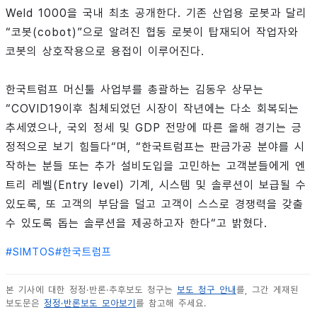
Weld 1000을 국내 최초 공개한다. 기존 산업용 로봇과 달리
“코봇(cobot)”으로 알려진 협동 로봇이 탑재되어 작업자와
코봇의 상호작용으로 용접이 이루어진다.
한국트럼프 머신툴 사업부를 총괄하는 김동우 상무는
“COVID19이후 침체되었던 시장이 작년에는 다소 회복되는
추세였으나, 국외 정세 및 GDP 전망에 따른 올해 경기는 긍
정적으로 보기 힘들다“며, “한국트럼프는 판금가공 분야를 시
작하는 분들 또는 추가 설비도입을 고민하는 고객분들에게 엔
트리 레벨(Entry level) 기계, 시스템 및 솔루션이 보급될 수
있도록, 또 고객의 부담을 덜고 고객이 스스로 경쟁력을 갖출
수 있도록 돕는 솔루션을 제공하고자 한다“고 밝혔다.
#
SIMTOS
#
한국트럼프
본 기사에 대한 정정·반론·추후보도 청구는
보도 청구 안내
를, 그간 게재된
보도문은
정정·반론보도 모아보기
를 참고해 주세요.