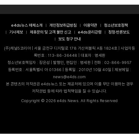
e4ds뉴스 매체소개
개인정보취급방침
이용약관
청소년보호정책
기사제보
제휴문의 및 고객 불만 신고
e4ds윤리강령
정정·반론보도
보도 청구 안내
(주)채널5코리아 | 서울 금천구 디지털로 178 가산퍼블릭 A동 1824호 | 사업자등
록번호 : 113-86-36448 | 대표자 : 명세환
청소년보호책임자 : 장은성 | 발행인, 편집인 : 명세환 | 전화 : 02-866-9957
등록번호 : 서울특별시 아 01366 | 등록일 : 2010년 10월 40일 | 제보메일 :
news@e4ds.com
본 콘텐츠의 저작권은 e4ds뉴스 또는 제공처에 있으며 이를 무단 이용하는 경우
저작권법 등에 따라 법적책임을 질 수 있습니다.
Copyright ©
2026
e4ds News. All Rights Reserved