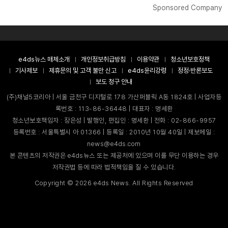
Sponsored Company
e4ds뉴스 매체소개
개인정보취급방침
이용약관
청소년보호정책
기사제보
제휴문의 및 고객 불만 신고
e4ds윤리강령
정정·반론보도
보도 청구 안내
(주)채널5코리아 | 서울 금천구 디지털로 178 가산퍼블릭 A동 1824호 | 사업자등
록번호 : 113-86-36448 | 대표자 : 명세환
청소년보호책임자 : 장은성 | 발행인, 편집인 : 명세환 | 전화 : 02-866-9957
등록번호 : 서울특별시 아 01366 | 등록일 : 2010년 10월 40일 | 제보메일 :
news@e4ds.com
본 콘텐츠의 저작권은 e4ds뉴스 또는 제공처에 있으며 이를 무단 이용하는 경우
저작권법 등에 따라 법적책임을 질 수 있습니다.
Copyright ©
2026
e4ds News. All Rights Reserved