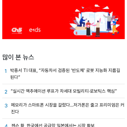
많이 본 뉴스
박중서 TI 대표, “자동차서 검증된 ‘반도체’ 로봇 지능화 지름길
1
된다”
“실시간 액추에이션 루프가 차세대 모빌리티·로보틱스 핵심”
2
메모리가 스마트폰 시장을 갈랐다…저가폰은 줄고 프리미엄은 커
3
진다
젠슨 황, 한국에선 공급망 일본에서는 시장 확보
4