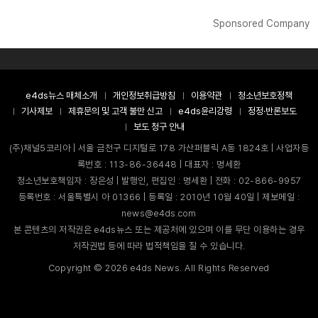
Sponsored Company
e4ds뉴스 매체소개
개인정보취급방침
이용약관
청소년보호정책
기사제보
제휴문의 및 고객 불만 신고
e4ds윤리강령
정정·반론보도
보도 청구 안내
(주)채널5코리아 | 서울 금천구 디지털로 178 가산퍼블릭 A동 1824호 | 사업자등
록번호 : 113-86-36448 | 대표자 : 명세환
청소년보호책임자 : 장은성 | 발행인, 편집인 : 명세환 | 전화 : 02-866-9957
등록번호 : 서울특별시 아 01366 | 등록일 : 2010년 10월 40일 | 제보메일 :
news@e4ds.com
본 콘텐츠의 저작권은 e4ds뉴스 또는 제공처에 있으며 이를 무단 이용하는 경우
저작권법 등에 따라 법적책임을 질 수 있습니다.
Copyright ©
2026
e4ds News. All Rights Reserved