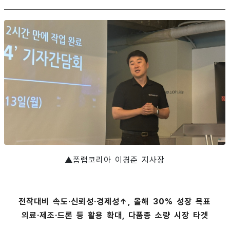
▲폼랩코리아 이경준 지사장
전작대비
속도·신뢰성·경제성↑, 올해 30% 성장 목표
의료·제조·드론 등 활용 확대, 다품종 소량 시장 타겟