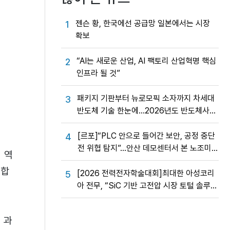
젠슨 황, 한국에선 공급망 일본에서는 시장
1
확보
“AI는 새로운 산업, AI 팩토리 산업혁명 핵심
2
인프라 될 것”
패키지 기판부터 뉴로모픽 소자까지 차세대
3
반도체 기술 한눈에…2026년도 반도체사업
성과교류회
[르포]“PLC 안으로 들어간 보안, 공정 중단
4
전 위협 탐지”…안산 데모센터서 본 노조미
 역
네트웍스 OT 보안의 실제
송합
[2026 전력전자학술대회]최대한 아성코리
5
아 전무, “SiC 기반 고전압 시장 토털 솔루션
제공”
 과