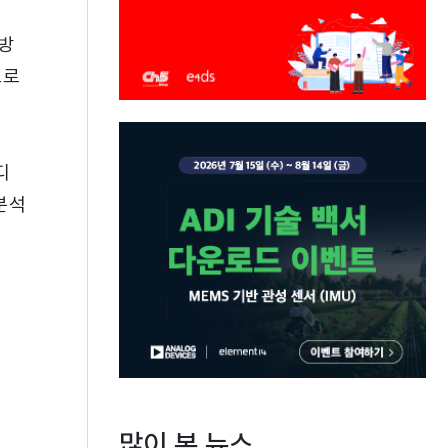
방
으로
디
분석
많이 본 뉴스