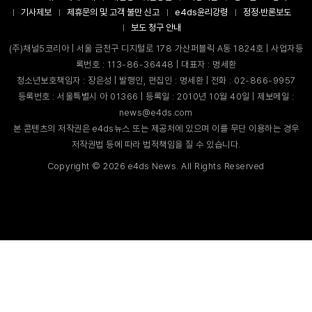
기사제보
제휴문의 및 고객 불만 신고
e4ds윤리강령
정정·반론보도
보도 청구 안내
(주)채널5코리아 | 서울 금천구 디지털로 178 가산퍼블릭 A동 1824호 | 사업자등
록번호 : 113-86-36448 | 대표자 : 명세환
청소년보호책임자 : 장은성 | 발행인, 편집인 : 명세환 | 전화 : 02-866-9957
등록번호 : 서울특별시 아 01366 | 등록일 : 2010년 10월 40일 | 제보메일 :
news@e4ds.com
본 콘텐츠의 저작권은 e4ds뉴스 또는 제공처에 있으며 이를 무단 이용하는 경우
저작권법 등에 따라 법적책임을 질 수 있습니다.
Copyright ©
2026
e4ds News. All Rights Reserved