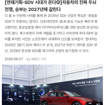
[연재기획-SDV 시대가 온다③]자동차의 진짜 두뇌
전쟁, 승부는 2027년에 갈린다
디 올 뉴 아반떼 사례를 통해 본 2026년 SDV 산업의 핵심은 ‘경험층
SDV’가 주류라는 점이다. 인포테인먼트·앱·AI 중심 기능은 빠르게 확
산됐지만, 중앙집중형 제어 아키텍처(HPVC)를 대량 양산한 완성차는
아직 없다. 폭스바겐이 자체 개발을 포기하고 리비안에 최대 58억 달
러를 투자한 사건은 소프트웨어 내재화의 난도를 보여준다. 현대차는
2026년 3분기 SDV 페이스카 공개, 2027년 하반기 제어층 SDV 양
산, 2028년 완성형 SDV를 예고하며 산업의 분기점에 서 있다.
2026.08.07
by
배종인 기자