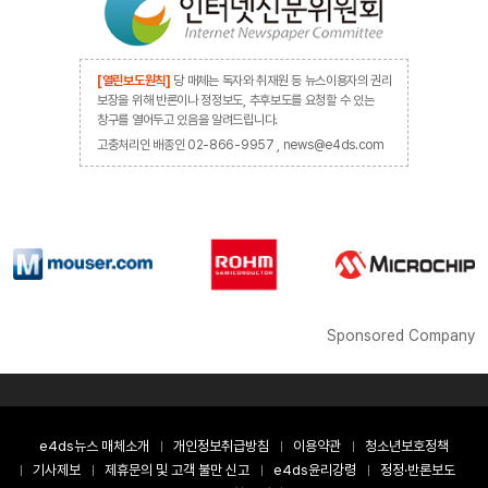
[열린보도원칙]
당 매체는 독자와 취재원 등 뉴스이용자의 권리
보장을 위해 반론이나 정정보도, 추후보도를 요청할 수 있는
창구를 열어두고 있음을 알려드립니다.
고충처리인 배종인 02-866-9957 , news@e4ds.com
Sponsored Company
e4ds뉴스 매체소개
개인정보취급방침
이용약관
청소년보호정책
기사제보
제휴문의 및 고객 불만 신고
e4ds윤리강령
정정·반론보도