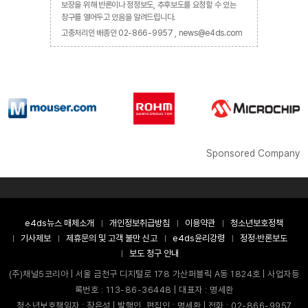
보장을 위해 반론이나 정정보도, 추후보도를 요청할 수 있는
창구를 열어두고 있음을 알려드립니다.
고충처리인 배종인 02-866-9957 , news@e4ds.com
Sponsored Company
e4ds뉴스 매체소개
개인정보취급방침
이용약관
청소년보호정책
기사제보
제휴문의 및 고객 불만 신고
e4ds윤리강령
정정·반론보도
보도 청구 안내
(주)채널5코리아 | 서울 금천구 디지털로 178 가산퍼블릭 A동 1824호 | 사업자등
록번호 : 113-86-36448 | 대표자 : 명세환
청소년보호책임자 : 장은성 | 발행인, 편집인 : 명세환 | 전화 : 02-866-9957