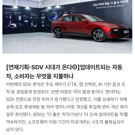
[연재기획-SDV 시대가 온다②]업데이트되는 자동
차, 소비자는 무엇을 지불하나
아반떼의 SDV 편익은 주요 제어기 OTA, 앱 선택권, AI 기반 음성 조
작 등 경험층에 한정된다. 반면 비용은 이미 발생 중이다. 현대차는
SDV 전환으로 전장 부하가 증가했다고 인정했고, 이를 상쇄하기 위해
공력·공조·회생제동 등 여러 엔지니어링 개선을 투입해 연비 개선 폭이
일부 희석됐다. SDV는 ‘더 좋은 차’라기보다 ‘더 오래 업데이트될 차’를
약속하지만, 소프트웨어 지원 기간이 미공개라는 구조적 불확실성이
남아 있다.