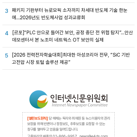
패키지 기판부터 뉴로모픽 소자까지 차세대 반도체 기술 한눈
3
에…2026년도 반도체사업 성과교류회
[르포]“PLC 안으로 들어간 보안, 공정 중단 전 위협 탐지”…안산
4
데모센터서 본 노조미 네트웍스 OT 보안의 실제
[2026 전력전자학술대회]최대한 아성코리아 전무, “SiC 기반
5
고전압 시장 토털 솔루션 제공”
[열린보도원칙]
당 매체는 독자와 취재원 등 뉴스이용자의 권리
보장을 위해 반론이나 정정보도, 추후보도를 요청할 수 있는
창구를 열어두고 있음을 알려드립니다.
고충처리인 배종인 02-866-9957 , news@e4ds.com