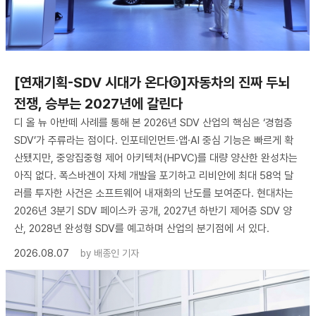
[연재기획-SDV 시대가 온다③]자동차의 진짜 두뇌
전쟁, 승부는 2027년에 갈린다
디 올 뉴 아반떼 사례를 통해 본 2026년 SDV 산업의 핵심은 ‘경험층
SDV’가 주류라는 점이다. 인포테인먼트·앱·AI 중심 기능은 빠르게 확
산됐지만, 중앙집중형 제어 아키텍처(HPVC)를 대량 양산한 완성차는
아직 없다. 폭스바겐이 자체 개발을 포기하고 리비안에 최대 58억 달
러를 투자한 사건은 소프트웨어 내재화의 난도를 보여준다. 현대차는
2026년 3분기 SDV 페이스카 공개, 2027년 하반기 제어층 SDV 양
산, 2028년 완성형 SDV를 예고하며 산업의 분기점에 서 있다.
2026.08.07
by
배종인 기자