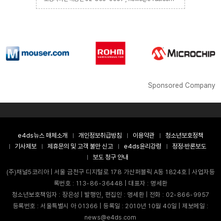
Sponsored Company
e4ds뉴스 매체소개
개인정보취급방침
이용약관
청소년보호정책
기사제보
제휴문의 및 고객 불만 신고
e4ds윤리강령
정정·반론보도
보도 청구 안내
(주)채널5코리아 | 서울 금천구 디지털로 178 가산퍼블릭 A동 1824호 | 사업자등
록번호 : 113-86-36448 | 대표자 : 명세환
청소년보호책임자 : 장은성 | 발행인, 편집인 : 명세환 | 전화 : 02-866-9957
등록번호 : 서울특별시 아 01366 | 등록일 : 2010년 10월 40일 | 제보메일 :
news@e4ds.com