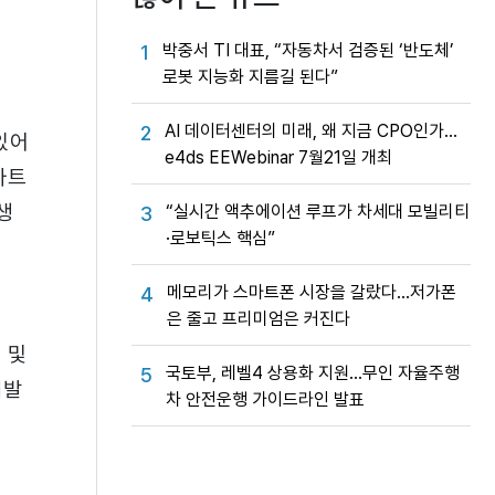
박중서 TI 대표, “자동차서 검증된 ‘반도체’
1
로봇 지능화 지름길 된다”
AI 데이터센터의 미래, 왜 지금 CPO인가…
2
있어
e4ds EEWebinar 7월21일 개최
마트
생
“실시간 액추에이션 루프가 차세대 모빌리티
3
·로보틱스 핵심”
메모리가 스마트폰 시장을 갈랐다…저가폰
4
은 줄고 프리미엄은 커진다
 및
국토부, 레벨4 상용화 지원…무인 자율주행
5
개발
차 안전운행 가이드라인 발표