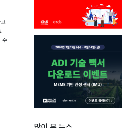
하고
트
 수
많이 본 뉴스