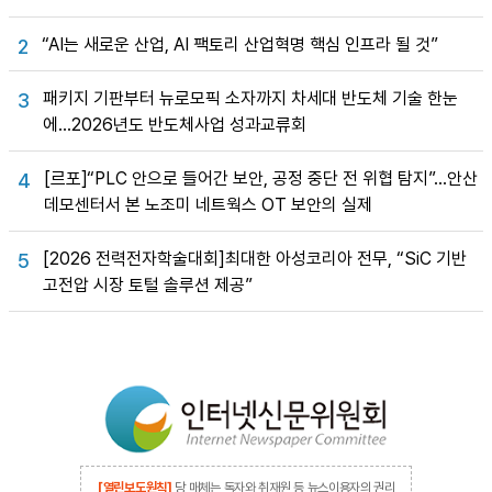
“AI는 새로운 산업, AI 팩토리 산업혁명 핵심 인프라 될 것”
2
패키지 기판부터 뉴로모픽 소자까지 차세대 반도체 기술 한눈
3
에…2026년도 반도체사업 성과교류회
[르포]“PLC 안으로 들어간 보안, 공정 중단 전 위협 탐지”…안산
4
데모센터서 본 노조미 네트웍스 OT 보안의 실제
[2026 전력전자학술대회]최대한 아성코리아 전무, “SiC 기반
5
고전압 시장 토털 솔루션 제공”
[열린보도원칙]
당 매체는 독자와 취재원 등 뉴스이용자의 권리