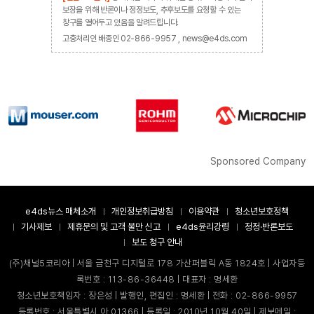
보장을 위해 반론이나 정정보도, 추후보도를 요청할 수 있는
창구를 열어두고 있음을 알려드립니다.
고충처리인 배종인 02-866-9957 , news@e4ds.com
Sponsored Company
e4ds뉴스 매체소개
개인정보취급방침
이용약관
청소년보호정책
기사제보
제휴문의 및 고객 불만 신고
e4ds윤리강령
정정·반론보도
보도 청구 안내
(주)채널5코리아 | 서울 금천구 디지털로 178 가산퍼블릭 A동 1824호 | 사업자등
록번호 : 113-86-36448 | 대표자 : 명세환
청소년보호책임자 : 장은성 | 발행인, 편집인 : 명세환 | 전화 : 02-866-9957
등록번호 : 서울특별시 아 01366 | 등록일 : 2010년 10월 40일 | 제보메일 :