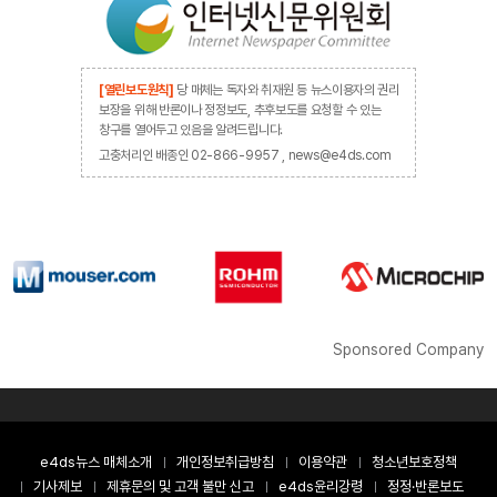
[열린보도원칙]
당 매체는 독자와 취재원 등 뉴스이용자의 권리
보장을 위해 반론이나 정정보도, 추후보도를 요청할 수 있는
창구를 열어두고 있음을 알려드립니다.
고충처리인 배종인 02-866-9957 , news@e4ds.com
Sponsored Company
e4ds뉴스 매체소개
개인정보취급방침
이용약관
청소년보호정책
기사제보
제휴문의 및 고객 불만 신고
e4ds윤리강령
정정·반론보도