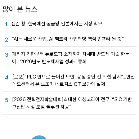
많이 본 뉴스
젠슨 황, 한국에선 공급망 일본에서는 시장 확보
1
“AI는 새로운 산업, AI 팩토리 산업혁명 핵심 인프라 될 것”
2
패키지 기판부터 뉴로모픽 소자까지 차세대 반도체 기술 한눈
3
에…2026년도 반도체사업 성과교류회
[르포]“PLC 안으로 들어간 보안, 공정 중단 전 위협 탐지”…안산
4
데모센터서 본 노조미 네트웍스 OT 보안의 실제
[2026 전력전자학술대회]최대한 아성코리아 전무, “SiC 기반
5
고전압 시장 토털 솔루션 제공”