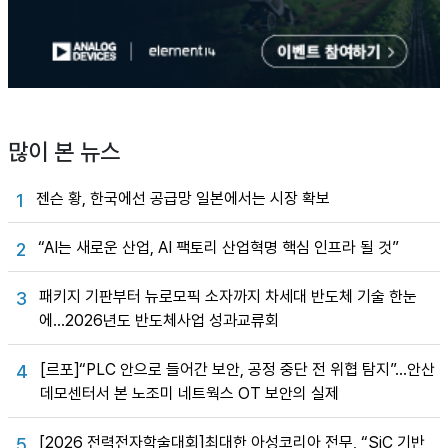
많이 본 뉴스
젠슨 황, 한국에선 공급망 일본에서는 시장 확보
1
“AI는 새로운 산업, AI 팩토리 산업혁명 핵심 인프라 될 것”
2
패키지 기판부터 뉴로모픽 소자까지 차세대 반도체 기술 한눈
3
에…2026년도 반도체사업 성과교류회
[르포]“PLC 안으로 들어간 보안, 공정 중단 전 위협 탐지”…안산
4
데모센터서 본 노조미 네트웍스 OT 보안의 실제
[2026 전력전자학술대회]최대한 아성코리아 전무, “SiC 기반
5