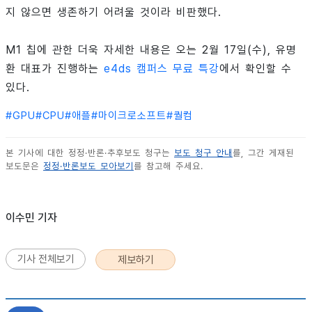
지 않으면 생존하기 어려울 것이라 비판했다.
M1 칩에 관한 더욱 자세한 내용은 오는 2월 17일(수), 유명
환 대표가 진행하는
e4ds 캠퍼스 무료 특강
에서 확인할 수
있다.
#
GPU
#
CPU
#
애플
#
마이크로소프트
#
퀄컴
본 기사에 대한 정정·반론·추후보도 청구는
보도 청구 안내
를, 그간 게재된
보도문은
정정·반론보도 모아보기
를 참고해 주세요.
이수민 기자
기사 전체보기
제보하기