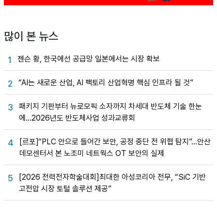
많이 본 뉴스
젠슨 황, 한국에선 공급망 일본에서는 시장 확보
1
“AI는 새로운 산업, AI 팩토리 산업혁명 핵심 인프라 될 것”
2
패키지 기판부터 뉴로모픽 소자까지 차세대 반도체 기술 한눈
3
에…2026년도 반도체사업 성과교류회
[르포]“PLC 안으로 들어간 보안, 공정 중단 전 위협 탐지”…안산
4
데모센터서 본 노조미 네트웍스 OT 보안의 실제
[2026 전력전자학술대회]최대한 아성코리아 전무, “SiC 기반
5
고전압 시장 토털 솔루션 제공”