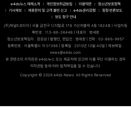
e4ds뉴스 매체소개
개인정보취급방침
이용약관
청소년보호정책
기사제보
제휴문의 및 고객 불만 신고
e4ds윤리강령
정정·반론보도
보도 청구 안내
(주)채널5코리아 | 서울 금천구 디지털로 178 가산퍼블릭 A동 1824호 | 사업자등
록번호 : 113-86-36448 | 대표자 : 명세환
청소년보호책임자 : 장은성 | 발행인, 편집인 : 명세환 | 전화 : 02-866-9957
등록번호 : 서울특별시 아 01366 | 등록일 : 2010년 10월 40일 | 제보메일 :
news@e4ds.com
본 콘텐츠의 저작권은 e4ds뉴스 또는 제공처에 있으며 이를 무단 이용하는 경우
저작권법 등에 따라 법적책임을 질 수 있습니다.
Copyright ©
2026
e4ds News. All Rights Reserved