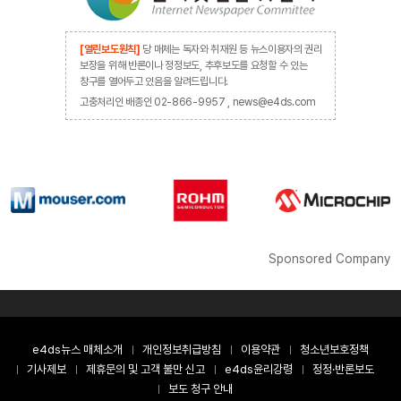
[열린보도원칙]
당 매체는 독자와 취재원 등 뉴스이용자의 권리
보장을 위해 반론이나 정정보도, 추후보도를 요청할 수 있는
창구를 열어두고 있음을 알려드립니다.
고충처리인 배종인 02-866-9957 , news@e4ds.com
Sponsored Company
e4ds뉴스 매체소개
개인정보취급방침
이용약관
청소년보호정책
기사제보
제휴문의 및 고객 불만 신고
e4ds윤리강령
정정·반론보도
보도 청구 안내